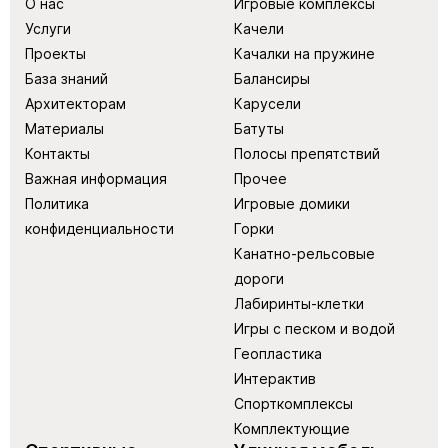
О нас
Игровые комплексы
Услуги
Качели
Проекты
Качалки на пружине
База знаний
Балансиры
Архитекторам
Карусели
Материалы
Батуты
Контакты
Полосы препятствий
Важная информация
Прочее
Политика
Игровые домики
конфиденциальности
Горки
Канатно-рельсовые
дороги
Лабиринты-клетки
Игры с песком и водой
Геопластика
Интерактив
Спорткомплексы
Комплектующие