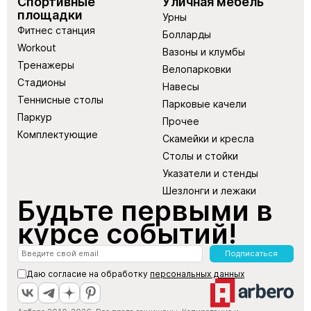
Спортивные
Уличная мебель
площадки
Урны
Фитнес станция
Болларды
Workout
Вазоны и клумбы
Тренажеры
Велопарковки
Стадионы
Навесы
Теннисные столы
Парковые качели
Паркур
Прочее
Комплектующие
Скамейки и кресла
Столы и стойки
Указатели и стенды
Шезлонги и лежаки
Будьте первыми в
курсе событий!
Подписаться
Даю согласие на обработку
персональных данных