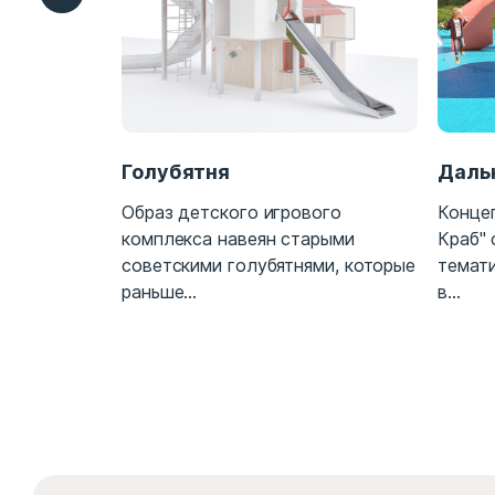
Голубятня
Даль
тской
Образ детского игрового
Конце
ко-стиле,
комплекса навеян старыми
Краб" 
Москвы...
советскими голубятнями, которые
темат
раньше...
в...