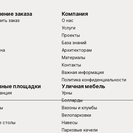
ение заказа
Компания
ить заказ
О нас
Услуги
Проекты
База знаний
ина
Архитекторам
Материалы
Контакты
Важная информация
Политика конфиденциальности
вные площадки
Уличная мебель
анция
Урны
Болларды
ры
Вазоны и клумбы
Велопарковки
е столы
Навесы
Парковые качели