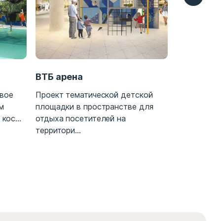
ВТБ арена
Благоуст
сада
вое
Проект тематической детской
м
площадки в пространстве для
Проект
кос...
отдыха посетителей на
благоустро
территори...
дошкольно
на 140 мест 