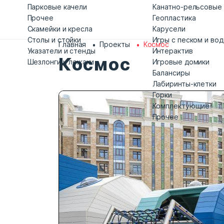
Парковые качели
Канатно-рельсовые
Прочее
Геопластика
Скамейки и кресла
Карусели
Столы и стойки
Игры с песком и во
Главная
Проекты
Космос
Указатели и стенды
Интерактив
Космос
Шезлонги и лежаки
Игровые домики
Балансиры
Лабиринты-клетки
Горки
Комплектующие
Прочее