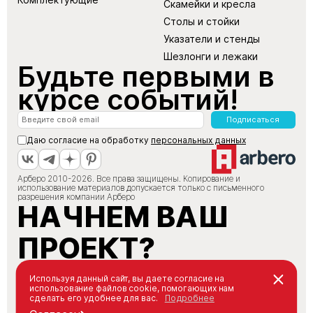
Скамейки и кресла
Столы и стойки
Указатели и стенды
Шезлонги и лежаки
Будьте первыми в
курсе событий!
Подписаться
Даю согласие на обработку
персональных данных
Арберо 2010-2026. Все права защищены. Копирование и
использование материалов допускается только с письменного
разрешения компании Арберо
НАЧНЕМ ВАШ
ПРОЕКТ?
+7 (495) 147-66-88
Используя данный сайт, вы даете согласие на
использование файлов cookie, помогающих нам
info@arbero.ru
сделать его удобнее для вас.
Подробнее
Заказать звонок