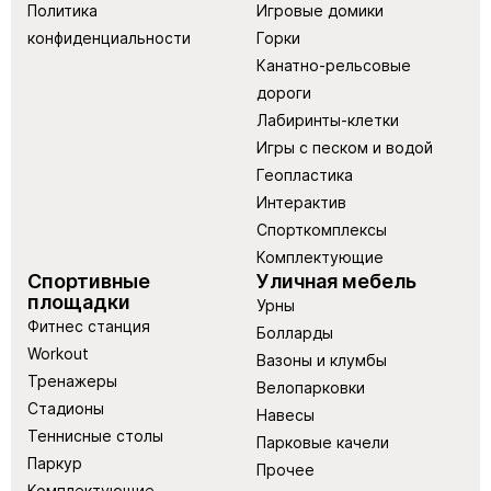
Политика
Игровые домики
конфиденциальности
Горки
Канатно-рельсовые
дороги
Лабиринты-клетки
Игры с песком и водой
Геопластика
Интерактив
Спорткомплексы
Комплектующие
Спортивные
Уличная мебель
площадки
Урны
Фитнес станция
Болларды
Workout
Вазоны и клумбы
Тренажеры
Велопарковки
Стадионы
Навесы
Теннисные столы
Парковые качели
Паркур
Прочее
Комплектующие