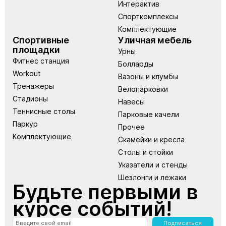
Интерактив
Спорткомплексы
Комплектующие
Спортивные
Уличная мебель
площадки
Урны
Фитнес станция
Болларды
Workout
Вазоны и клумбы
Тренажеры
Велопарковки
Стадионы
Навесы
Теннисные столы
Парковые качели
Паркур
Прочее
Комплектующие
Скамейки и кресла
Столы и стойки
Указатели и стенды
Шезлонги и лежаки
Будьте первыми в
курсе событий!
Подписаться