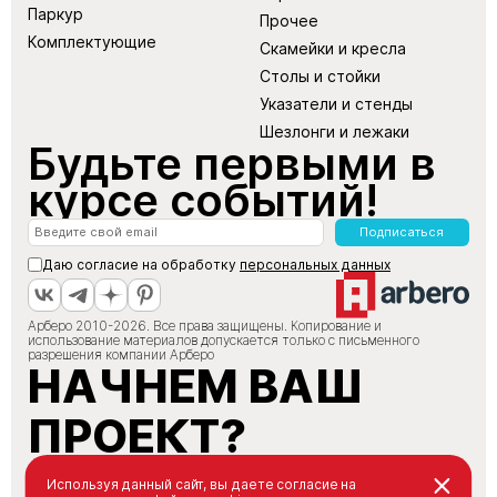
Паркур
Прочее
Комплектующие
Скамейки и кресла
Столы и стойки
Указатели и стенды
Шезлонги и лежаки
Будьте первыми в
курсе событий!
Подписаться
Даю согласие на обработку
персональных данных
Арберо 2010-2026. Все права защищены. Копирование и
использование материалов допускается только с письменного
разрешения компании Арберо
НАЧНЕМ ВАШ
ПРОЕКТ?
+7 (495) 147-66-88
Используя данный сайт, вы даете согласие на