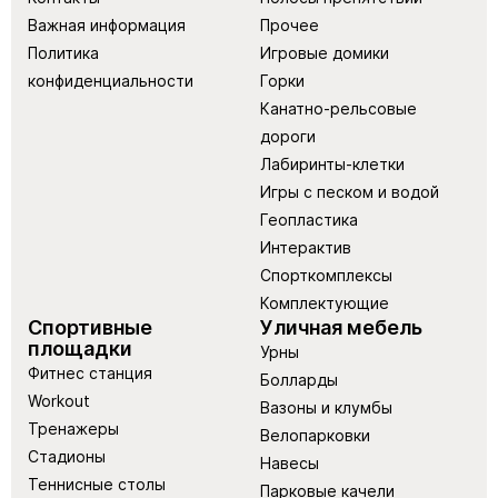
Важная информация
Прочее
Политика
Игровые домики
конфиденциальности
Горки
Канатно-рельсовые
дороги
Лабиринты-клетки
Игры с песком и водой
Геопластика
Интерактив
Спорткомплексы
Комплектующие
Спортивные
Уличная мебель
площадки
Урны
Фитнес станция
Болларды
Workout
Вазоны и клумбы
Тренажеры
Велопарковки
Стадионы
Навесы
Теннисные столы
Парковые качели