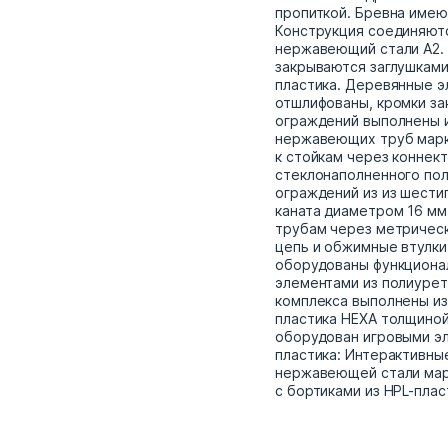
пропиткой. Бревна имею
Конструкция соединяют
нержавеющий стали А2.
закрываются заглушками
пластика. Деревянные 
отшлифованы, кромки за
ограждений выполнены 
нержавеющих труб марки
к стойкам через коннек
стеклонаполненного по
ограждений из из шести
каната диаметром 16 мм.
трубам через метричес
цепь и обжимные втулки
оборудованы функциона
элементами из полиурет
комплекса выполнены из
пластика HEXA толщиной
оборудован игровыми эл
пластика: Интерактивные
нержавеющей стали марк
с бортиками из HPL-плас