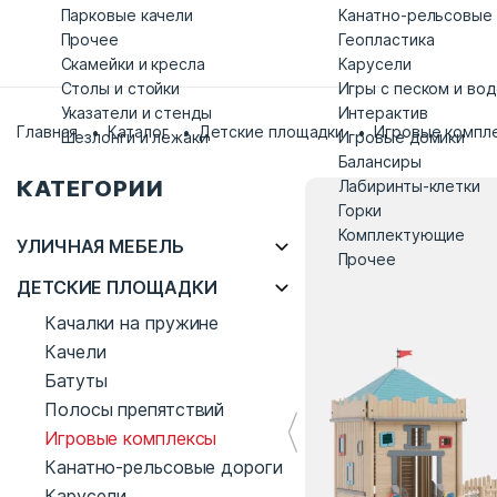
Парковые качели
Канатно-рельсовые
Прочее
Геопластика
Скамейки и кресла
Карусели
Столы и стойки
Игры с песком и во
Указатели и стенды
Интерактив
Главная
Каталог
Детские площадки
Игровые компл
Шезлонги и лежаки
Игровые домики
Балансиры
КАТЕГОРИИ
Лабиринты-клетки
Горки
Комплектующие
УЛИЧНАЯ МЕБЕЛЬ
Прочее
ДЕТСКИЕ ПЛОЩАДКИ
Качалки на пружине
Качели
Батуты
Полосы препятствий
Игровые комплексы
Канатно-рельсовые дороги
Карусели