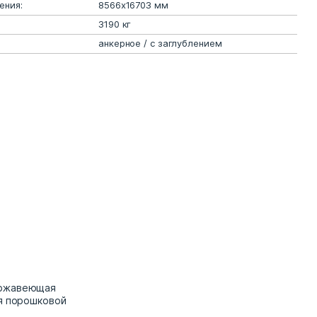
ения:
8566х16703 мм
3190 кг
анкерное / с заглублением
ержавеющая
ая порошковой