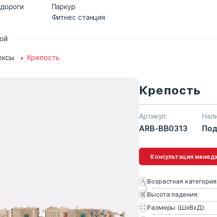
 дороги
Паркур
Фитнес станция
дой
ексы
Крепость
Крепость
Артикул:
Нал
ARB-BB0313
Под
Консультация 
Возрастная категория
Высота падения:
Размеры (ШхВхД):