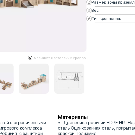
Размер зоны приземл
Вес:
Тип крепления:
Охраняется авторским правом
Материалы
етей с ограниченными
Древесина робинии HDPE HPL Н
игрового комплекса
сталь Оцинкованная сталь, покрыт
Робиния, с защитной
краской Полиамид