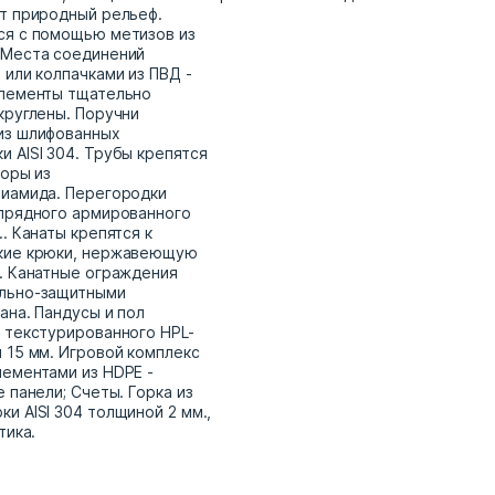
т природный рельеф.
ся с помощью метизов из
 Места соединений
 или колпачками из ПВД -
элементы тщательно
круглены. Поручни
из шлифованных
 AISI 304. Трубы крепятся
торы из
лиамида. Перегородки
прядного армированного
. Канаты крепятся к
кие крюки, нержавеющую
. Канатные ограждения
льно-защитными
ана. Пандусы и пол
 текстурированного HPL-
 15 мм. Игровой комплекс
ементами из HDPE -
 панели; Счеты. Горка из
и AISI 304 толщиной 2 мм.,
тика.