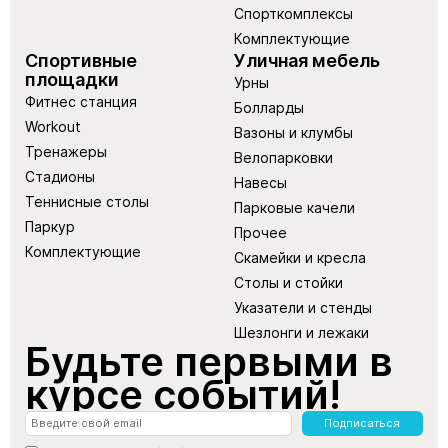
Спорткомплексы
Комплектующие
Спортивные
Уличная мебель
площадки
Урны
Фитнес станция
Болларды
Workout
Вазоны и клумбы
Тренажеры
Велопарковки
Стадионы
Навесы
Теннисные столы
Парковые качели
Паркур
Прочее
Комплектующие
Скамейки и кресла
Столы и стойки
Указатели и стенды
Шезлонги и лежаки
Будьте первыми в
курсе событий!
Подписаться