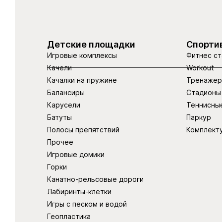
Детские площадки
Спорти
Игровые комплексы
Фитнес ст
Качели
Workout
Качалки на пружине
Тренаже
Балансиры
Стадионы
Карусели
Теннисны
Батуты
Паркур
Полосы препятствий
Комплект
Прочее
Игровые домики
Горки
Канатно-рельсовые дороги
Лабиринты-клетки
Игры с песком и водой
Геопластика