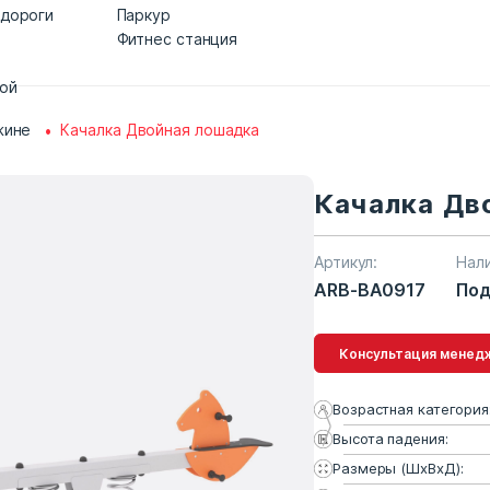
 дороги
Паркур
Фитнес станция
дой
жине
Качалка Двойная лошадка
Качалка Дв
Артикул:
Нал
ARB-BA0917
Под
Консультация 
Возрастная категория
Высота падения:
Размеры (ШхВхД):