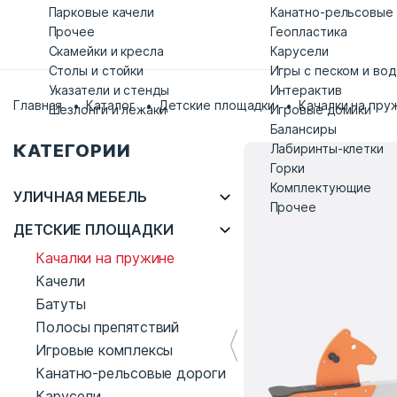
Парковые качели
Канатно-рельсовые
Прочее
Геопластика
Скамейки и кресла
Карусели
Столы и стойки
Игры с песком и во
Указатели и стенды
Интерактив
Главная
Каталог
Детские площадки
Качалки на пру
Шезлонги и лежаки
Игровые домики
Балансиры
КАТЕГОРИИ
Лабиринты-клетки
Горки
Комплектующие
УЛИЧНАЯ МЕБЕЛЬ
Прочее
ДЕТСКИЕ ПЛОЩАДКИ
Качалки на пружине
Качели
Батуты
Полосы препятствий
Игровые комплексы
Канатно-рельсовые дороги
Карусели