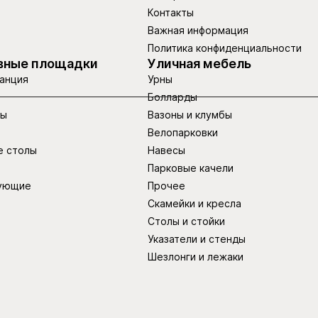
Контакты
Важная информация
Политика конфиденциальности
вные площадки
Уличная мебель
анция
Урны
Болларды
ры
Вазоны и клумбы
Велопарковки
е столы
Навесы
Парковые качели
ующие
Прочее
Скамейки и кресла
Столы и стойки
Указатели и стенды
Шезлонги и лежаки