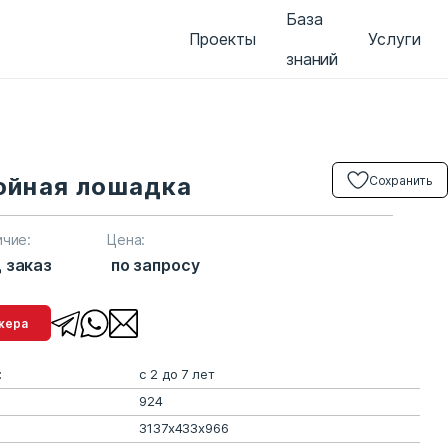
База
Проекты
Услуги
знаний
ойная лошадка
Сохранить
ичие:
Цена:
 заказ
по запросу
менеджера
:
с 2 до 7 лет
924
3137x433x966