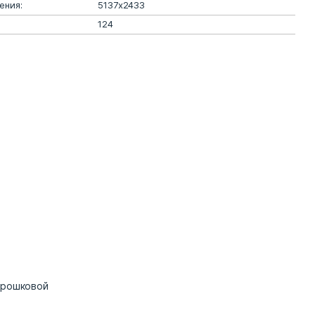
ения:
5137х2433
124
орошковой