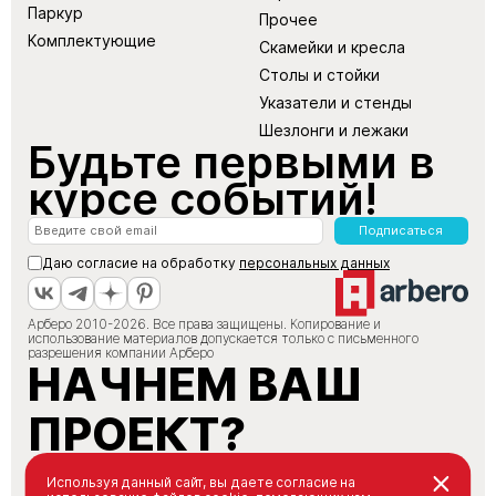
Паркур
Прочее
Комплектующие
Скамейки и кресла
Столы и стойки
Указатели и стенды
Шезлонги и лежаки
Будьте первыми в
курсе событий!
Подписаться
Даю согласие на обработку
персональных данных
Арберо 2010-2026. Все права защищены. Копирование и
использование материалов допускается только с письменного
разрешения компании Арберо
НАЧНЕМ ВАШ
ПРОЕКТ?
+7 (495) 147-66-88
Используя данный сайт, вы даете согласие на