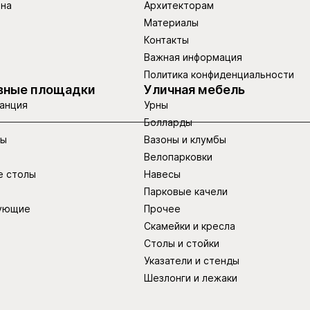
ина
Архитекторам
Материалы
Контакты
Важная информация
Политика конфиденциальности
вные площадки
Уличная мебель
анция
Урны
Болларды
ры
Вазоны и клумбы
Велопарковки
е столы
Навесы
Парковые качели
ующие
Прочее
Скамейки и кресла
Столы и стойки
Указатели и стенды
Шезлонги и лежаки