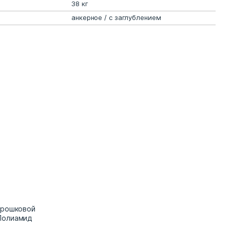
38 кг
анкерное / с заглублением
орошковой
Полиамид