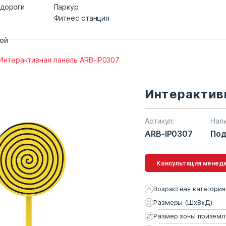
 дороги
Паркур
Фитнес станция
дой
Интерактивная панель ARB-IP0307
Интерактив
Артикул:
Нал
ARB-IP0307
Под
Консультация 
Возрастная категория
Размеры (ШхВхД):
Размер зоны приземл