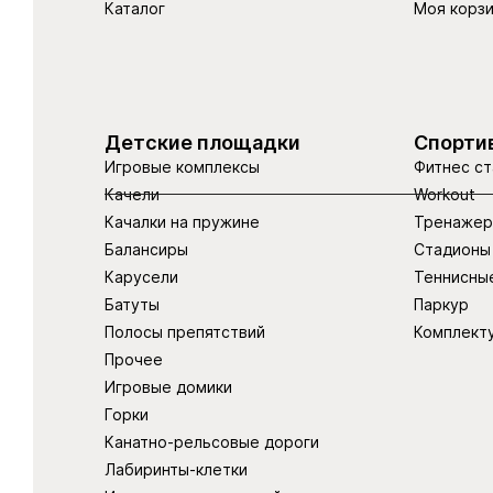
Каталог
Моя корз
Детские площадки
Спорти
Игровые комплексы
Фитнес ст
Качели
Workout
Качалки на пружине
Тренаже
Балансиры
Стадионы
Карусели
Теннисны
Батуты
Паркур
Полосы препятствий
Комплект
Прочее
Игровые домики
Горки
Канатно-рельсовые дороги
Лабиринты-клетки