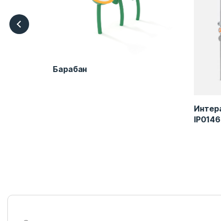
Барабан
ь ARB-
Интер
IP0146