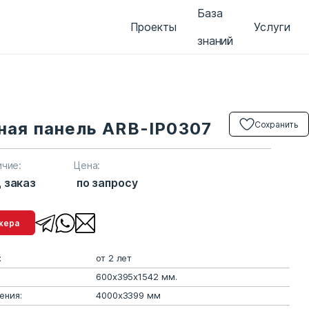
База
Проекты
Услуги
знаний
ная панель ARB-IP0307
Сохранить
ичие:
Цена:
 заказ
по запросу
менеджера
:
от 2 лет
600х395х1542 мм.
ения:
4000х3399 мм