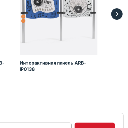
B-
Интерактивная панель ARB-
Доска для
IP0138