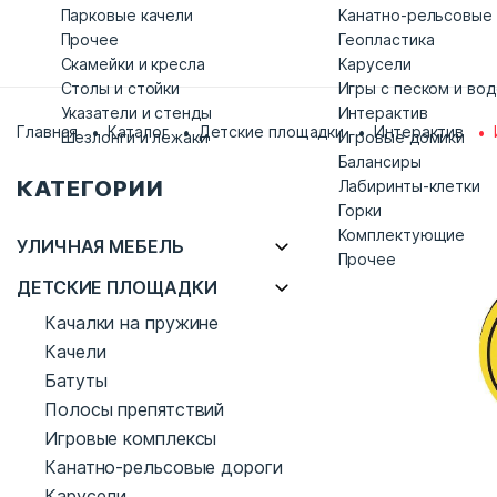
Парковые качели
Канатно-рельсовые
Прочее
Геопластика
Скамейки и кресла
Карусели
Столы и стойки
Игры с песком и во
Указатели и стенды
Интерактив
Главная
Каталог
Детские площадки
Интерактив
Шезлонги и лежаки
Игровые домики
Балансиры
КАТЕГОРИИ
Лабиринты-клетки
Горки
Комплектующие
УЛИЧНАЯ МЕБЕЛЬ
Прочее
ДЕТСКИЕ ПЛОЩАДКИ
Качалки на пружине
Качели
Батуты
Полосы препятствий
Игровые комплексы
Канатно-рельсовые дороги
Карусели