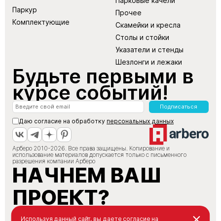
Парковые качели
Паркур
Прочее
Комплектующие
Скамейки и кресла
Столы и стойки
Указатели и стенды
Шезлонги и лежаки
Будьте первыми в
курсе событий!
Подписаться
Даю согласие на обработку
персональных данных
Арберо 2010-2026. Все права защищены. Копирование и
использование материалов допускается только с письменного
разрешения компании Арберо
НАЧНЕМ ВАШ
ПРОЕКТ?
+7 (495) 147-66-88
Используя данный сайт, вы даете согласие на