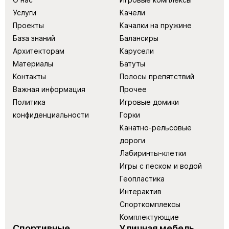
Услуги
Качели
Проекты
Качалки на пружине
База знаний
Балансиры
Архитекторам
Карусели
Материалы
Батуты
Контакты
Полосы препятствий
Важная информация
Прочее
Политика
Игровые домики
конфиденциальности
Горки
Канатно-рельсовые
дороги
Лабиринты-клетки
Игры с песком и водой
Геопластика
Интерактив
Спорткомплексы
Комплектующие
Спортивные
Уличная мебель