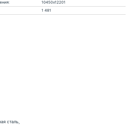
ения:
10450х12201
1 481
ая сталь,