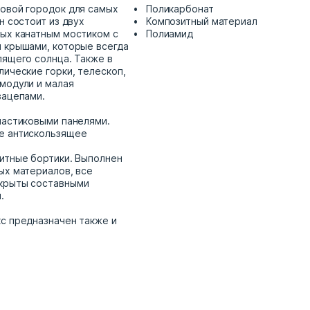
овой городок для самых
Поликарбонат
н состоит из двух
Композитный материал
ых канатным мостиком с
Полиамид
 крышами, которые всегда
лящего солнца. Также в
лические горки, телескоп,
модули и малая
зацепами.
ластиковыми панелями.
е антискользящее
итные бортики. Выполнен
ых материалов, все
крыты составными
.
с предназначен также и