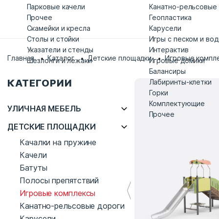
Парковые качели
Канатно-рельсовые
Прочее
Геопластика
Скамейки и кресла
Карусели
Столы и стойки
Игры с песком и во
Указатели и стенды
Интерактив
Главная
Каталог
Детские площадки
Игровые компл
Шезлонги и лежаки
Игровые домики
Балансиры
КАТЕГОРИИ
Лабиринты-клетки
Горки
Комплектующие
УЛИЧНАЯ МЕБЕЛЬ
Прочее
ДЕТСКИЕ ПЛОЩАДКИ
Качалки на пружине
Качели
Батуты
Полосы препятствий
Игровые комплексы
Канатно-рельсовые дороги
Карусели