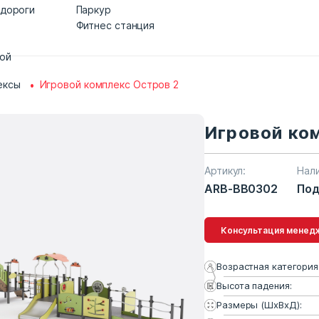
 дороги
Паркур
Фитнес станция
дой
ексы
Игровой комплекс Остров 2
Игровой ко
Артикул:
Нал
ARB-BB0302
Под
Консультация 
Возрастная категория
Высота падения:
Размеры (ШхВхД):