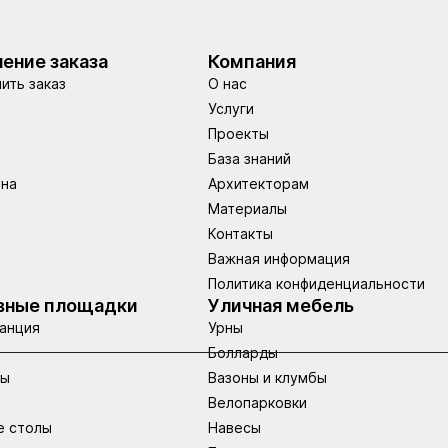
ение заказа
Компания
ить заказ
О нас
Услуги
Проекты
База знаний
ина
Архитекторам
Материалы
Контакты
Важная информация
Политика конфиденциальности
вные площадки
Уличная мебель
анция
Урны
Болларды
ры
Вазоны и клумбы
Велопарковки
е столы
Навесы