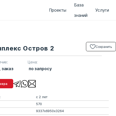
База
Проекты
Услуги
знаний
мплекс Остров 2
Сохранить
ичие:
Цена:
 заказ
по запросу
менеджера
:
с 2 лет
570
9337х6950х3264