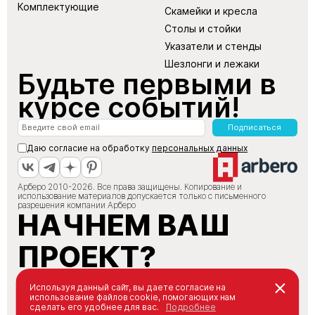
Комплектующие
Скамейки и кресла
Столы и стойки
Указатели и стенды
Шезлонги и лежаки
Будьте первыми в
курсе событий!
Подписаться
Даю согласие на обработку
персональных данных
Арберо 2010-2026. Все права защищены. Копирование и
использование материалов допускается только с письменного
разрешения компании Арберо
НАЧНЕМ ВАШ
ПРОЕКТ?
+7 (495) 147-66-88
Используя данный сайт, вы даете согласие на
использование файлов cookie, помогающих нам
info@arbero.ru
сделать его удобнее для вас.
Подробнее