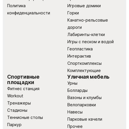
Политика
Игровые домики
конфиденциальности
Горки
Канатно-рельсовые
дороги
Лабиринты-клетки
Игры с песком и водой
Геопластика
Интерактив
Спорткомплексы
Комплектующие
Спортивные
Уличная мебель
площадки
Урны
Фитнес станция
Болларды
Workout
Вазоны и клумбы
Тренажеры
Велопарковки
Стадионы
Навесы
Теннисные столы
Парковые качели
Паркур
Прочее