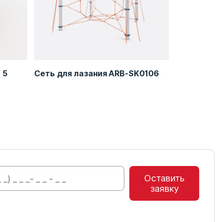
 5
Сеть для лазания ARB-SK0106
Игровой к
Оставить
заявку