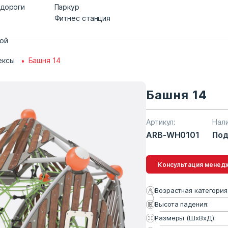
 дороги
Паркур
Фитнес станция
дой
ексы
Башня 14
Башня 14
Артикул:
Нал
ARB-WH0101
Под
Консультация 
Возрастная категория
Высота падения:
Размеры (ШхВхД):