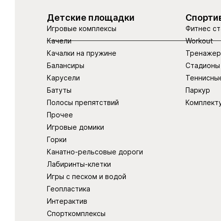
Детские площадки
Спорти
Игровые комплексы
Фитнес ст
Качели
Workout
Качалки на пружине
Тренаже
Балансиры
Стадионы
Карусели
Теннисны
Батуты
Паркур
Полосы препятствий
Комплект
Прочее
Игровые домики
Горки
Канатно-рельсовые дороги
Лабиринты-клетки
Игры с песком и водой
Геопластика
Интерактив
Спорткомплексы