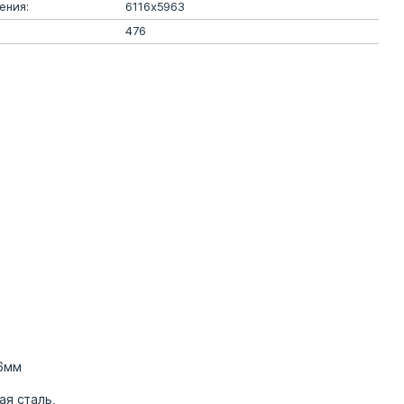
ения:
6116х5963
476
6мм
ая сталь,