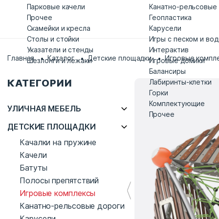
Парковые качели
Канатно-рельсовые
Прочее
Геопластика
Скамейки и кресла
Карусели
Столы и стойки
Игры с песком и во
Указатели и стенды
Интерактив
Главная
Каталог
Детские площадки
Игровые компл
Шезлонги и лежаки
Игровые домики
Балансиры
КАТЕГОРИИ
Лабиринты-клетки
Горки
Комплектующие
УЛИЧНАЯ МЕБЕЛЬ
Прочее
ДЕТСКИЕ ПЛОЩАДКИ
Качалки на пружине
Качели
Батуты
Полосы препятствий
Игровые комплексы
Канатно-рельсовые дороги
Карусели