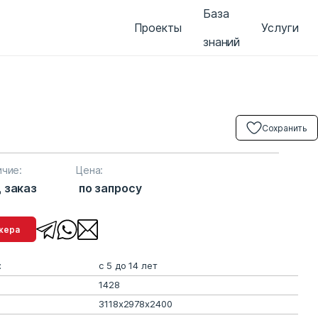
База
Проекты
Услуги
знаний
Сохранить
ичие:
Цена:
 заказ
по запросу
менеджера
:
с 5 до 14 лет
1428
3118x2978x2400