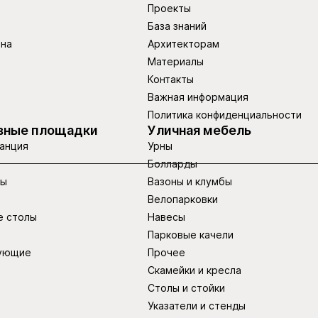
Проекты
База знаний
ина
Архитекторам
Материалы
Контакты
Важная информация
Политика конфиденциальности
вные площадки
Уличная мебель
анция
Урны
Болларды
ры
Вазоны и клумбы
Велопарковки
е столы
Навесы
Парковые качели
ующие
Прочее
Скамейки и кресла
Столы и стойки
Указатели и стенды