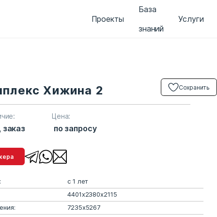
База
Проекты
Услуги
знаний
мплекс Хижина 2
Сохранить
ичие:
Цена:
 заказ
по запросу
менеджера
:
с 1 лет
4401х2380х2115
ения:
7235х5267