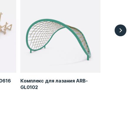
0616
Комплекс для лазания ARB-
Игровой к
GL0102