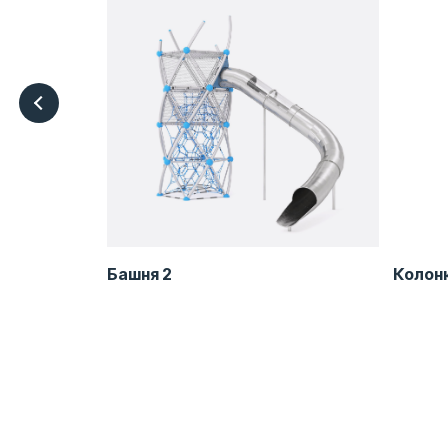
я ARB-
Башня 2
Колон