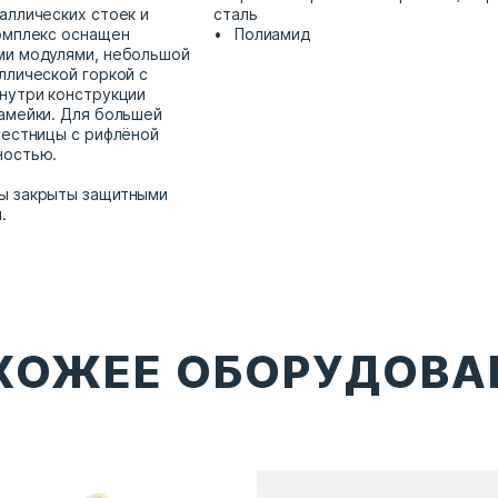
аллических стоек и
сталь
омплекс оснащен
Полиамид
ми модулями, небольшой
ллической горкой с
нутри конструкции
амейки. Для большей
лестницы с рифлёной
ностью.
ы закрыты защитными
и.
ХОЖЕЕ ОБОРУДОВА