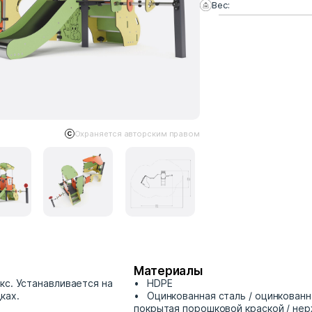
Вес:
Охраняется авторским правом
Материалы
кс. Устанавливается на
HDPE
ках.
Оцинкованная сталь / оцинкованн
покрытая порошковой краской / н