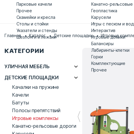
Парковые качели
Канатно-рельсовые
Прочее
Геопластика
Скамейки и кресла
Карусели
Столы и стойки
Игры с песком и во
Указатели и стенды
Интерактив
Главная
Каталог
Детские площадки
Игровые компл
Шезлонги и лежаки
Игровые домики
Балансиры
КАТЕГОРИИ
Лабиринты-клетки
Горки
Комплектующие
УЛИЧНАЯ МЕБЕЛЬ
Прочее
ДЕТСКИЕ ПЛОЩАДКИ
Качалки на пружине
Качели
Батуты
Полосы препятствий
Игровые комплексы
Канатно-рельсовые дороги
Карусели