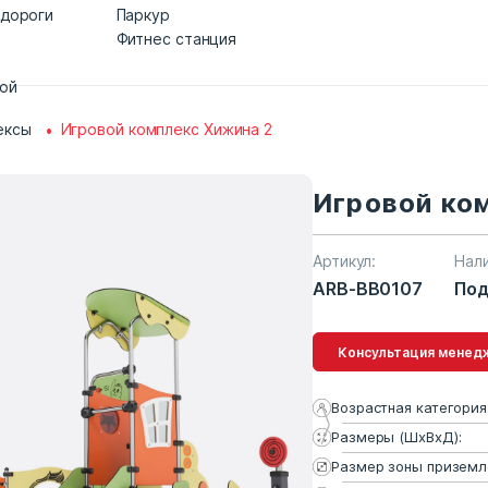
 дороги
Паркур
Фитнес станция
дой
ексы
Игровой комплекс Хижина 2
Игровой ко
Артикул:
Нал
ARB-BB0107
Под
Консультация 
Возрастная категория
Размеры (ШхВхД):
Размер зоны приземл