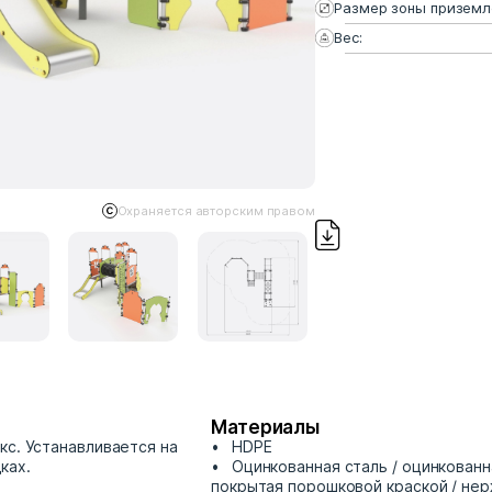
Размер зоны приземл
Вес:
Охраняется авторским правом
Материалы
кс. Устанавливается на
HDPE
ках.
Оцинкованная сталь / оцинкованн
покрытая порошковой краской / н