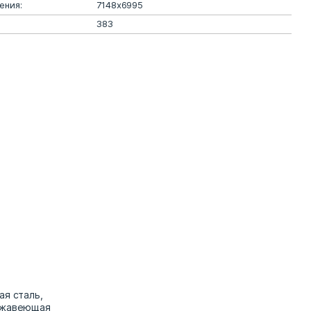
ения:
7148х6995
383
ая сталь,
ержавеющая