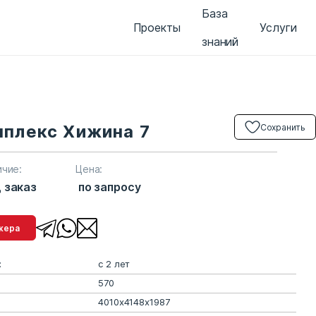
База
Проекты
Услуги
знаний
мплекс Хижина 7
Сохранить
ичие:
Цена:
 заказ
по запросу
менеджера
:
с 2 лет
570
4010х4148х1987