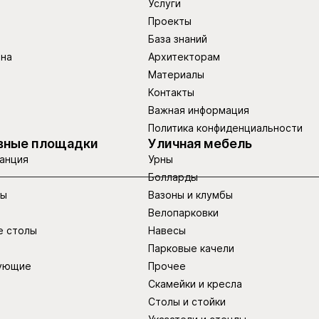
Услуги
Проекты
База знаний
ина
Архитекторам
Материалы
Контакты
Важная информация
Политика конфиденциальности
вные площадки
Уличная мебель
анция
Урны
Болларды
ры
Вазоны и клумбы
Велопарковки
е столы
Навесы
Парковые качели
ующие
Прочее
Скамейки и кресла
Столы и стойки