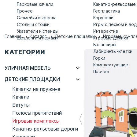
Парковые качели
Канатно-рельсовые
Прочее
Геопластика
Скамейки и кресла
Карусели
Столы и стойки
Игры с песком и во
Указатели и стенды
Интерактив
Главная
Каталог
Детские площадки
Игровые компл
Шезлонги и лежаки
Игровые домики
Балансиры
КАТЕГОРИИ
Лабиринты-клетки
Горки
Комплектующие
УЛИЧНАЯ МЕБЕЛЬ
Прочее
ДЕТСКИЕ ПЛОЩАДКИ
Качалки на пружине
Качели
Батуты
Полосы препятствий
Игровые комплексы
Канатно-рельсовые дороги
Карусели