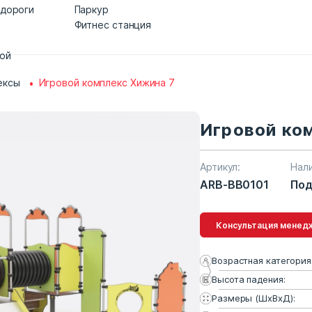
 дороги
Паркур
Фитнес станция
дой
ексы
Игровой комплекс Хижина 7
Игровой ко
Артикул:
Нал
ARB-BB0101
Под
Консультация 
Возрастная категория
Высота падения:
Размеры (ШхВхД):