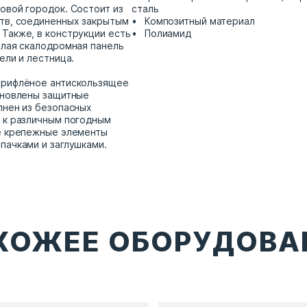
овой городок. Состоит из
сталь
тв, соединенных закрытым
Композитный материал
Также, в конструкции есть
Полиамид
алая скалодромная панель
ели и лестница.
 рифлёное антискользящее
ановлены защитные
лнен из безопасных
 к различным погодным
е крепежные элементы
пачками и заглушками.
ХОЖЕЕ ОБОРУДОВА