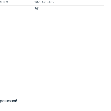
ения:
10734х10482
791
орошковой