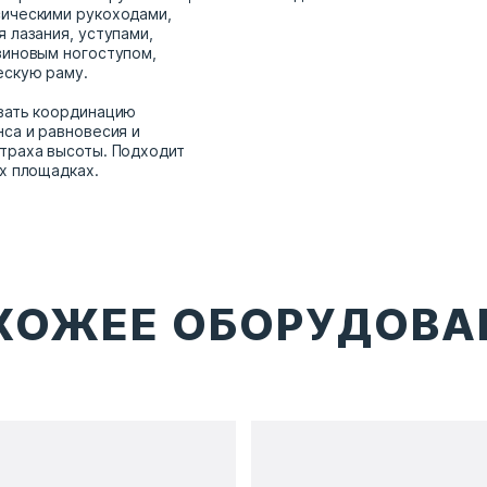
сическими рукоходами,
 лазания, уступами,
зиновым ногоступом,
ескую раму.
вать координацию
нса и равновесия и
траха высоты. Подходит
ых площадках.
ХОЖЕЕ ОБОРУДОВА