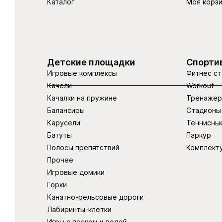
Каталог
Моя корз
Детские площадки
Спорти
Игровые комплексы
Фитнес ст
Качели
Workout
Качалки на пружине
Тренаже
Балансиры
Стадионы
Карусели
Теннисны
Батуты
Паркур
Полосы препятствий
Комплект
Прочее
Игровые домики
Горки
Канатно-рельсовые дороги
Лабиринты-клетки
Игры с песком и водой