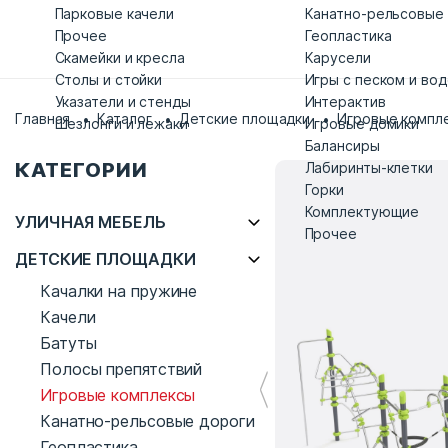
Парковые качели
Канатно-рельсовые
Прочее
Геопластика
Скамейки и кресла
Карусели
Столы и стойки
Игры с песком и во
Указатели и стенды
Интерактив
Главная
Каталог
Детские площадки
Игровые компл
Шезлонги и лежаки
Игровые домики
Балансиры
КАТЕГОРИИ
Лабиринты-клетки
Горки
Комплектующие
УЛИЧНАЯ МЕБЕЛЬ
Прочее
ДЕТСКИЕ ПЛОЩАДКИ
Качалки на пружине
Качели
Батуты
Полосы препятствий
Игровые комплексы
Канатно-рельсовые дороги
Геопластика