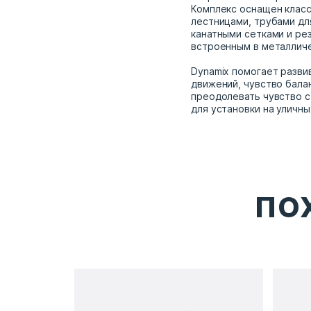
Комплекс оснащен клас
лестницами, трубами для
канатными сетками и ре
встроенным в металлич
Dynamix помогает разви
движений, чувство бала
преодолевать чувство с
для установки на уличн
ПО