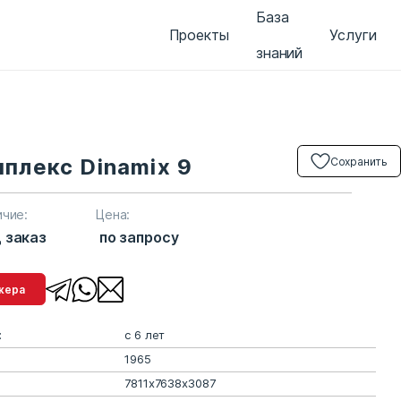
База
Проекты
Услуги
знаний
плекс Dinamix 9
Сохранить
ичие:
Цена:
 заказ
по запросу
менеджера
:
с 6 лет
1965
7811х7638х3087