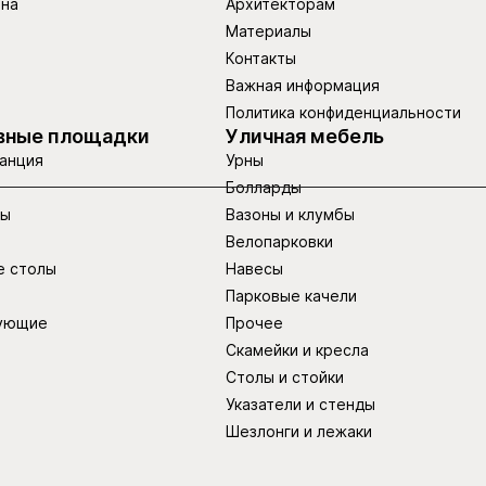
ина
Архитекторам
Материалы
Контакты
Важная информация
Политика конфиденциальности
вные площадки
Уличная мебель
анция
Урны
Болларды
ры
Вазоны и клумбы
Велопарковки
е столы
Навесы
Парковые качели
ующие
Прочее
Скамейки и кресла
Столы и стойки
Указатели и стенды
Шезлонги и лежаки