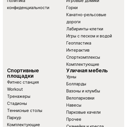
Политика
Игровые домики
конфиденциальности
Горки
Канатно-рельсовые
дороги
Лабиринты-клетки
Игры с песком и водой
Геопластика
Интерактив
Спорткомплексы
Комплектующие
Спортивные
Уличная мебель
площадки
Урны
Фитнес станция
Болларды
Workout
Вазоны и клумбы
Тренажеры
Велопарковки
Стадионы
Навесы
Теннисные столы
Парковые качели
Паркур
Прочее
Комплектующие
Скамейки и кресла