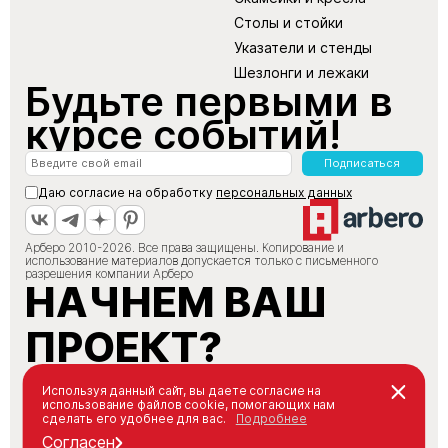
Столы и стойки
Указатели и стенды
Шезлонги и лежаки
Будьте первыми в
курсе событий!
Подписаться
Даю согласие на обработку
персональных данных
Арберо 2010-2026. Все права защищены. Копирование и
использование материалов допускается только с письменного
разрешения компании Арберо
НАЧНЕМ ВАШ
ПРОЕКТ?
+7 (495) 147-66-88
Используя данный сайт, вы даете согласие на
использование файлов cookie, помогающих нам
info@arbero.ru
сделать его удобнее для вас.
Подробнее
Заказать звонок
Согласен