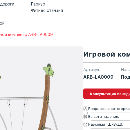
 дороги
Паркур
Фитнес станция
дой
вой комплекс ARB-LA0009
Игровой ко
Артикул:
Нал
ARB-LA0009
Под
Консультация 
Возрастная категория
Высота падения:
Размеры (ШхВхД):