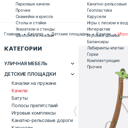
Парковые качели
Канатно-рельсовые
Прочее
Геопластика
Скамейки и кресла
Карусели
Столы и стойки
Игры с песком и во
Указатели и стенды
Интерактив
Главная
Каталог
Детские площадки
Качели
Игро
Шезлонги и лежаки
Игровые домики
Балансиры
КАТЕГОРИИ
Лабиринты-клетки
Горки
Комплектующие
УЛИЧНАЯ МЕБЕЛЬ
Прочее
ДЕТСКИЕ ПЛОЩАДКИ
Качалки на пружине
Качели
Батуты
Полосы препятствий
Игровые комплексы
Канатно-рельсовые дороги
Карусели