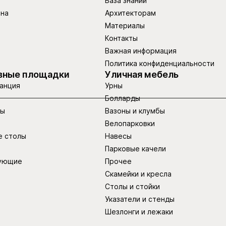
База знаний
ина
Архитекторам
Материалы
Контакты
Важная информация
Политика конфиденциальности
вные площадки
Уличная мебель
анция
Урны
Болларды
ры
Вазоны и клумбы
Велопарковки
е столы
Навесы
Парковые качели
ующие
Прочее
Скамейки и кресла
Столы и стойки
Указатели и стенды
Шезлонги и лежаки