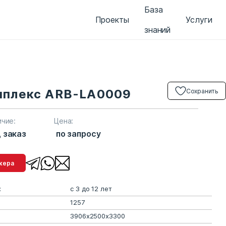
База
Проекты
Услуги
знаний
мплекс ARB-LA0009
Сохранить
ичие:
Цена:
 заказ
по запросу
менеджера
:
с 3 до 12 лет
1257
3906х2500х3300