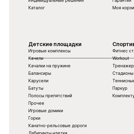
Индивидуальные решения
Гарантия
Каталог
Моя корз
Детские площадки
Спорти
Игровые комплексы
Фитнес ст
Качели
Workout
Качалки на пружине
Тренаже
Балансиры
Стадионы
Карусели
Теннисны
Батуты
Паркур
Полосы препятствий
Комплект
Прочее
Игровые домики
Горки
Канатно-рельсовые дороги
Лабиринты-клетки