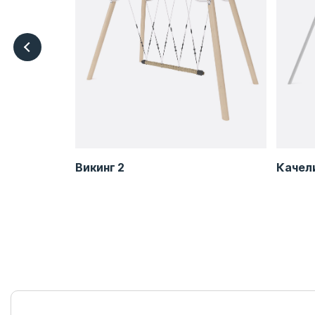
Викинг 2
Качел