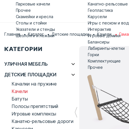
Парковые качели
Канатно-рельсовые
Прочее
Геопластика
Скамейки и кресла
Карусели
Столы и стойки
Игры с песком и во
Указатели и стенды
Интерактив
Главная
Каталог
Детские площадки
Качели
Гама
Шезлонги и лежаки
Игровые домики
Балансиры
КАТЕГОРИИ
Лабиринты-клетки
Горки
Комплектующие
УЛИЧНАЯ МЕБЕЛЬ
Прочее
ДЕТСКИЕ ПЛОЩАДКИ
Качалки на пружине
Качели
Батуты
Полосы препятствий
Игровые комплексы
Канатно-рельсовые дороги
Карусели