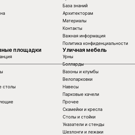
База знаний
ина
Архитекторам
Материалы
Контакты
Важная информация
Политика конфиденциальности
вные площадки
Уличная мебель
анция
Урны
Болларды
ры
Вазоны и клумбы
Велопарковки
е столы
Навесы
Парковые качели
ующие
Прочее
Скамейки и кресла
Столы и стойки
Указатели и стенды
Шезлонги и лежаки