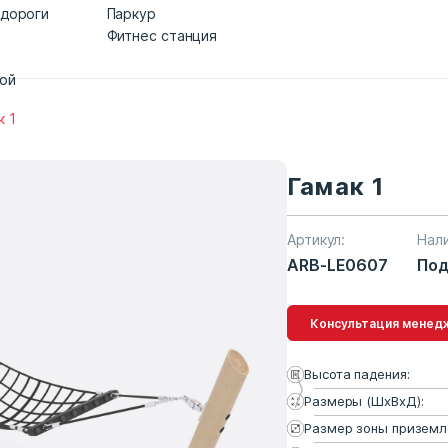
 дороги
Паркур
Фитнес станция
дой
к 1
Гамак 1
Артикул:
Нал
ARB-LE0607
Под
Консультация 
Высота падения:
Размеры (ШхВхД):
Размер зоны приземл