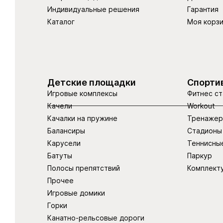
Индивидуальные решения
Гарантия
Каталог
Моя корз
Детские площадки
Спорти
Игровые комплексы
Фитнес ст
Качели
Workout
Качалки на пружине
Тренаже
Балансиры
Стадионы
Карусели
Теннисны
Батуты
Паркур
Полосы препятствий
Комплект
Прочее
Игровые домики
Горки
Канатно-рельсовые дороги