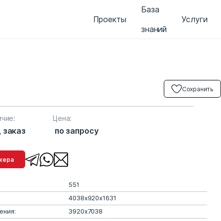
База
Проекты
Услуги
знаний
Сохранить
ичие:
Цена:
 заказ
по запросу
менеджера
551
4038х920х1631
ения:
3920х7038