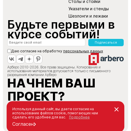
Столы и стойки
Указатели и стенды
Шезлонги и лежаки
Будьте первыми в
курсе событий!
Подписаться
Даю согласие на обработку
персональных данных
Арберо 2010-2026. Все права защищены. Копирование и
использование материалов допускается только с письменного
разрешения компании Арберо
НАЧНЕМ ВАШ
ПРОЕКТ?
+7 (495) 147-66-88
Используя данный сайт, вы даете согласие на
использование файлов cookie, помогающих нам
info@arbero.ru
сделать его удобнее для вас.
Подробнее
Заказать звонок
Согласен