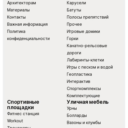
Архитекторам
Карусели
Материалы
Батуты
Контакты
Полосы препятствий
Важная информация
Прочее
Политика
Игровые домики
конфиденциальности
Горки
Канатно-рельсовые
дороги
Лабиринты-клетки
Игры с песком и водой
Геопластика
Интерактив
Спорткомплексы
Комплектующие
Спортивные
Уличная мебель
площадки
Урны
Фитнес станция
Болларды
Workout
Вазоны и клумбы
Тренажеры