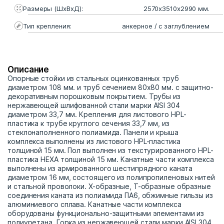
Размеры (ШхВхД):
2570х3510х2990 мм.
Тип крепления:
анкерное / с заглублением
Описание
Опорные стойки из стальных оцинкованных труб
диаметром 108 мм. и труб сечением 80х80 мм. с защитно-
декоративным порошковым покрытием. Трубы из
нержавеющей шлифованной стали марки AISI 304
диаметром 33,7 мм. Крепления для листового HPL-
пластика к трубе круглого сечения 33,7 мм, из
стеклонаполненного полиамида. Панели и крыша
комплекса выполнены из листового HPL-пластика
толщиной 15 мм. Пол выполнен из текстурированного HPL-
пластика HEXA толщиной 15 мм. Канатные части комплекса
выполнены из армированного шестипрядного каната
диаметром 16 мм, состоящего из полипропиленовых нитей
и стальной проволоки. Х-образные, Т-образные образные
соединения каната из полиамида ПА6, обжимные гильзы из
алюминиевого сплава. Канатные части комплекса
оборудованы функционально-защитными элементами из
полиуретана. Горка из нержавеющей стали марки AISI 304