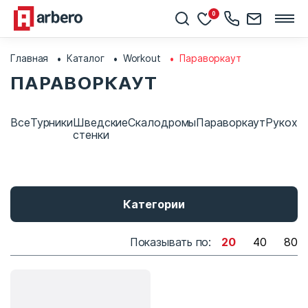
0
Главная
Каталог
Workout
Параворкаут
ПАРАВОРКАУТ
Все
Турники
Шведские
Скалодромы
Параворкаут
Рукохо
стенки
Категории
Показывать по:
20
40
80