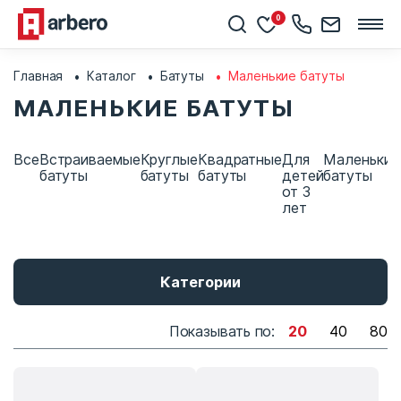
0
Главная
Каталог
Батуты
Маленькие батуты
МАЛЕНЬКИЕ БАТУТЫ
Все
Встраиваемые
Круглые
Квадратные
Для
Маленькие
батуты
батуты
батуты
детей
батуты
от 3
лет
Категории
Показывать по:
20
40
80