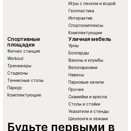
Игры с песком и водой
Геопластика
Интерактив
Спорткомплексы
Комплектующие
Спортивные
Уличная мебель
площадки
Урны
Фитнес станция
Болларды
Workout
Вазоны и клумбы
Тренажеры
Велопарковки
Стадионы
Навесы
Теннисные столы
Парковые качели
Паркур
Прочее
Комплектующие
Скамейки и кресла
Столы и стойки
Указатели и стенды
Шезлонги и лежаки
Будьте первыми в