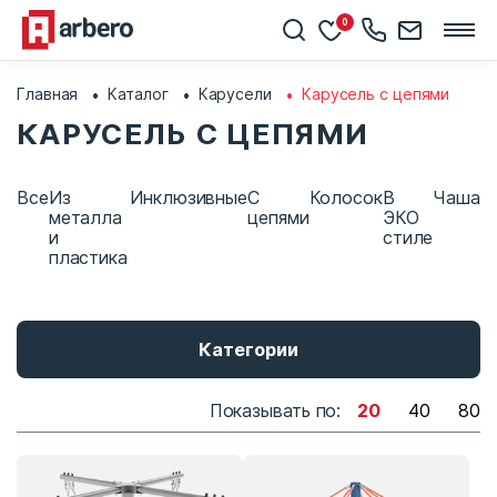
0
Главная
Каталог
Карусели
Карусель с цепями
КАРУСЕЛЬ С ЦЕПЯМИ
Все
Из
Инклюзивные
С
Колосок
В
Чаша
металла
цепями
ЭКО
и
стиле
пластика
Категории
Показывать по:
20
40
80