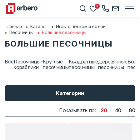
0
Главная
Каталог
Игры с песком и водой
Песочницы
Большие песочницы
БОЛЬШИЕ ПЕСОЧНИЦЫ
Все
Песочницы-
Круглые
Квадратные
Деревянные
Боль
кораблики
песочницы
песочницы
песочницы
песо
Категории
Показывать по:
20
40
80