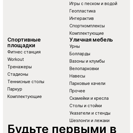
Игры с песком и водой
Геопластика
Интерактив
Спорткомплексы
Комплектующие
Спортивные
Уличная мебель
площадки
Урны
Фитнес станция
Болларды
Workout
Вазоны и клумбы
Тренажеры
Велопарковки
Стадионы
Навесы
Теннисные столы
Парковые качели
Паркур
Прочее
Комплектующие
Скамейки и кресла
Столы и стойки
Указатели и стенды
Шезлонги и лежаки
Будьте первыми в