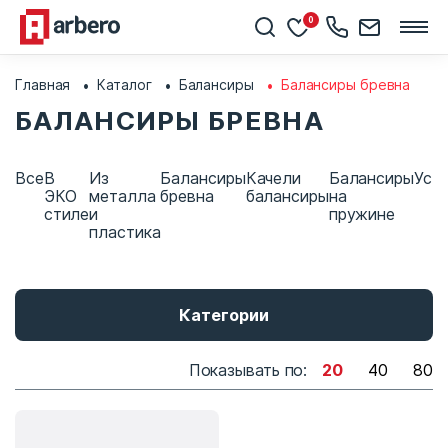
0
Главная
Каталог
Балансиры
Балансиры бревна
БАЛАНСИРЫ БРЕВНА
Все
В
Из
Балансиры
Качели
Балансиры
Уст
ЭКО
металла
бревна
балансиры
на
стиле
и
пружине
пластика
Категории
Показывать по:
20
40
80