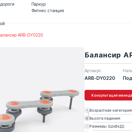
 дороги
Паркур
Фитнес станция
дой
алансир ARB-DY0220
Балансир A
Артикул:
Нал
ARB-DY0220
Под
Консультация 
Возрастная категория
Высота падения:
Размеры (ШхВхД):