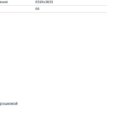
ения:
6596х3835
66
орошковой