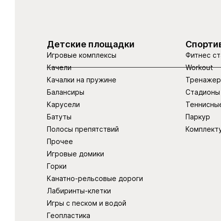
Детские площадки
Спорти
Игровые комплексы
Фитнес ст
Качели
Workout
Качалки на пружине
Тренаже
Балансиры
Стадионы
Карусели
Теннисны
Батуты
Паркур
Полосы препятствий
Комплект
Прочее
Игровые домики
Горки
Канатно-рельсовые дороги
Лабиринты-клетки
Игры с песком и водой
Геопластика