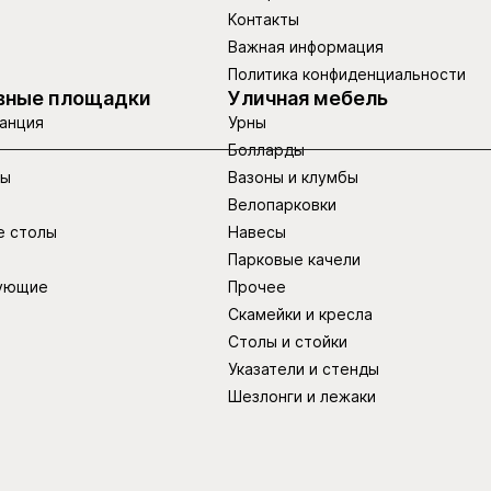
Контакты
Важная информация
Политика конфиденциальности
вные площадки
Уличная мебель
анция
Урны
Болларды
ры
Вазоны и клумбы
Велопарковки
е столы
Навесы
Парковые качели
ующие
Прочее
Скамейки и кресла
Столы и стойки
Указатели и стенды
Шезлонги и лежаки