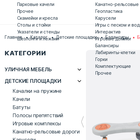
Парковые качели
Канатно-рельсовые
Прочее
Геопластика
Скамейки и кресла
Карусели
Столы и стойки
Игры с песком и во
Указатели и стенды
Интерактив
Главная
Каталог
Детские площадки
Балансиры
Б
Шезлонги и лежаки
Игровые домики
Балансиры
КАТЕГОРИИ
Лабиринты-клетки
Горки
Комплектующие
УЛИЧНАЯ МЕБЕЛЬ
Прочее
ДЕТСКИЕ ПЛОЩАДКИ
Качалки на пружине
Качели
Батуты
Полосы препятствий
Игровые комплексы
Канатно-рельсовые дороги
Карусели