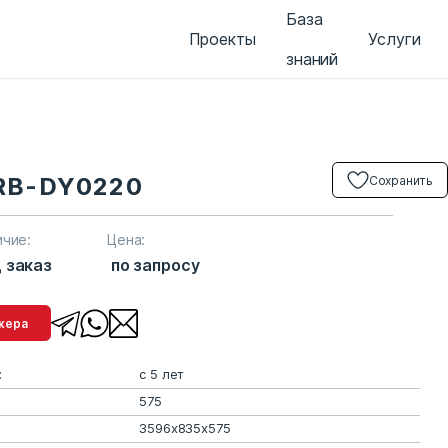
База
Проекты
Услуги
знаний
RB-DY0220
Сохранить
ичие:
Цена:
 заказ
по запросу
менеджера
:
с 5 лет
575
3596х835х575