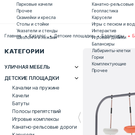
Парковые качели
Канатно-рельсовые
Прочее
Геопластика
Скамейки и кресла
Карусели
Столы и стойки
Игры с песком и во
Указатели и стенды
Интерактив
Главная
Каталог
Детские площадки
Балансиры
Б
Шезлонги и лежаки
Игровые домики
Балансиры
КАТЕГОРИИ
Лабиринты-клетки
Горки
Комплектующие
УЛИЧНАЯ МЕБЕЛЬ
Прочее
ДЕТСКИЕ ПЛОЩАДКИ
Качалки на пружине
Качели
Батуты
Полосы препятствий
Игровые комплексы
Канатно-рельсовые дороги
Карусели