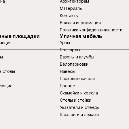
ина
Архитекторам
Материалы
Контакты
Важная информация
Политика конфиденциальности
вные площадки
Уличная мебель
анция
Урны
Болларды
ры
Вазоны и клумбы
Велопарковки
е столы
Навесы
Парковые качели
ующие
Прочее
Скамейки и кресла
Столы и стойки
Указатели и стенды
Шезлонги и лежаки