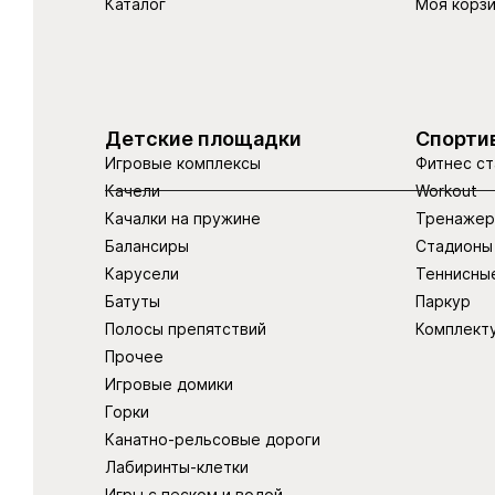
Каталог
Моя корз
Детские площадки
Спорти
Игровые комплексы
Фитнес ст
Качели
Workout
Качалки на пружине
Тренаже
Балансиры
Стадионы
Карусели
Теннисны
Батуты
Паркур
Полосы препятствий
Комплект
Прочее
Игровые домики
Горки
Канатно-рельсовые дороги
Лабиринты-клетки
Игры с песком и водой