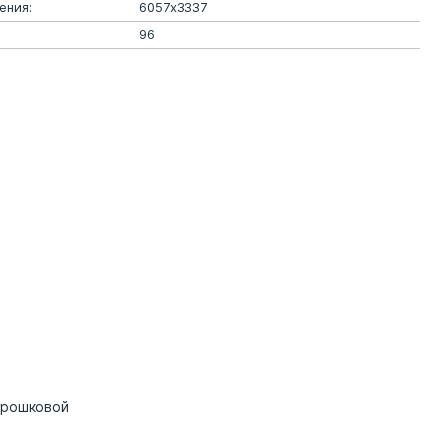
ения:
6057х3337
96
орошковой