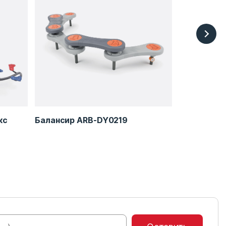
кс
Балансир ARB-DY0219
Балансир 