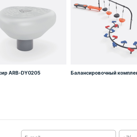
сир ARB-DY0205
Балансировочный компле