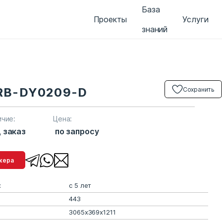
База
Проекты
Услуги
знаний
RB-DY0209-D
Сохранить
ичие:
Цена:
 заказ
по запросу
менеджера
:
с 5 лет
443
3065х369х1211