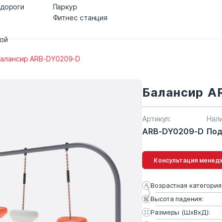
 дороги
Паркур
Фитнес станция
дой
алансир ARB-DY0209-D
Балансир A
Артикул:
Нал
ARB-DY0209-D
Под
Консультация 
Возрастная категория
Высота падения:
Размеры (ШхВхД):