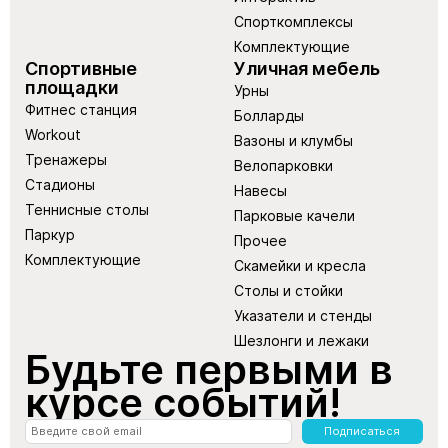
Спорткомплексы
Комплектующие
Спортивные
Уличная мебель
площадки
Урны
Фитнес станция
Болларды
Workout
Вазоны и клумбы
Тренажеры
Велопарковки
Стадионы
Навесы
Теннисные столы
Парковые качели
Паркур
Прочее
Комплектующие
Скамейки и кресла
Столы и стойки
Указатели и стенды
Шезлонги и лежаки
Будьте первыми в
курсе событий!
Подписаться