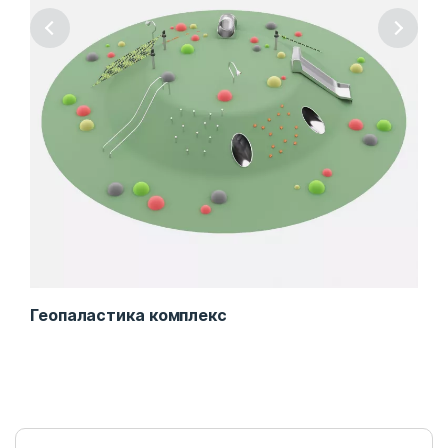
Геопаластика комплекс
Ком