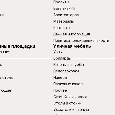
Проекты
База знаний
ина
Архитекторам
Материалы
Контакты
Важная информация
Политика конфиденциальности
вные площадки
Уличная мебель
анция
Урны
Болларды
ры
Вазоны и клумбы
Велопарковки
е столы
Навесы
Парковые качели
ующие
Прочее
Скамейки и кресла
Столы и стойки
Указатели и стенды