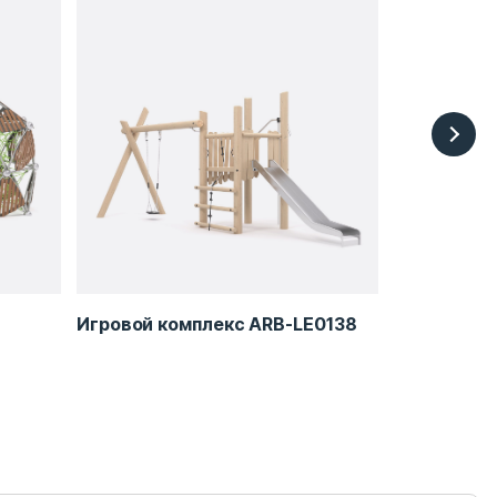
Игровой комплекс ARB-LE0138
Игровой к