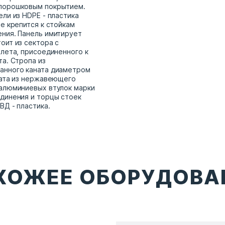
порошковым покрытием.
ли из HDPE - пластика
е крепится к стойкам
ния. Панель имитирует
оит из сектора с
олета, присоединенного к
та. Стропа из
анного каната диаметром
ната из нержавеющего
алюминиевых втулок марки
динения и торцы стоек
ВД - пластика.
ХОЖЕЕ ОБОРУДОВА