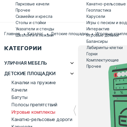
Парковые качели
Канатно-рельсовые
Прочее
Геопластика
Скамейки и кресла
Карусели
Столы и стойки
Игры с песком и во
Указатели и стенды
Интерактив
Главная
Каталог
Детские площадки
Игровые компл
Шезлонги и лежаки
Игровые домики
Балансиры
КАТЕГОРИИ
Лабиринты-клетки
Горки
Комплектующие
УЛИЧНАЯ МЕБЕЛЬ
Прочее
ДЕТСКИЕ ПЛОЩАДКИ
Качалки на пружине
Качели
Батуты
Полосы препятствий
Игровые комплексы
Канатно-рельсовые дороги
Карусели