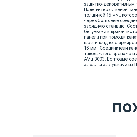
защитно-декоративным 
Поле интерактивной пане
толщиной 15 мм., которо
через болтовые соедине
зарядную станцию. Сост
бегунками и крана-пист
панели при помощи кана
шестипрядного армиров
16 мм.. Соединители ка
такелажного крепежа и 
АМц 3003. Болтовые сое
закрыты заглушками из П
ПО