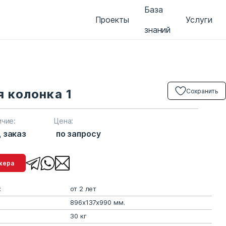
База
Проекты
Услуги
знаний
 колонка 1
Сохранить
ичие:
Цена:
 заказ
по запросу
менеджера
:
от 2 лет
896х137х990 мм.
30 кг