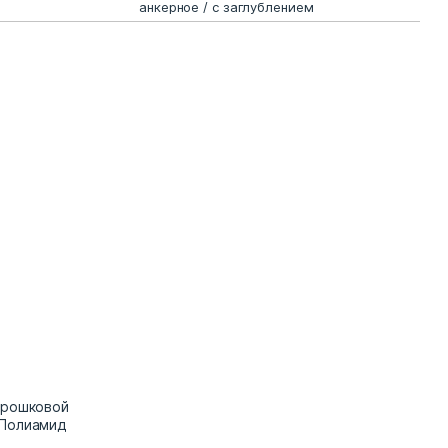
анкерное / с заглублением
орошковой
 Полиамид