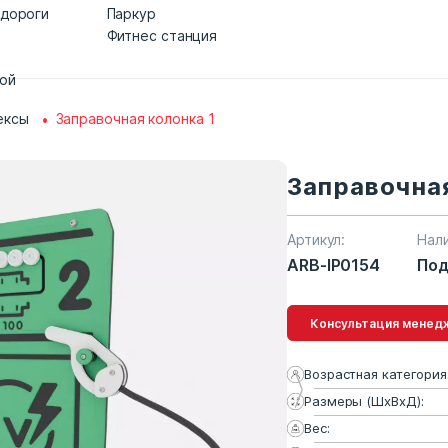
 дороги
Паркур
Фитнес станция
дой
ексы
Заправочная колонка 1
Заправочная
Артикул:
Нал
ARB-IP0154
Под
Консультация 
Возрастная категория
Размеры (ШхВхД):
Вес: