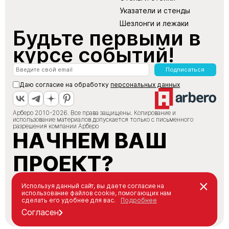
Указатели и стенды
Шезлонги и лежаки
Будьте первыми в
курсе событий!
Подписаться
Даю согласие на обработку
персональных данных
Арберо 2010-2026. Все права защищены. Копирование и
использование материалов допускается только с письменного
разрешения компании Арберо
НАЧНЕМ ВАШ
ПРОЕКТ?
+7 (495) 147-66-88
Используя данный сайт, вы даете согласие на
использование файлов cookie, помогающих нам
info@arbero.ru
сделать его удобнее для вас.
Подробнее
Заказать звонок
Согласен