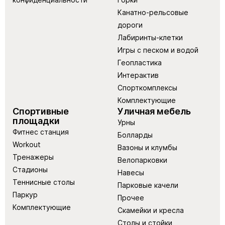
Канатно-рельсовые
дороги
Лабиринты-клетки
Игры с песком и водой
Геопластика
Интерактив
Спорткомплексы
Комплектующие
Спортивные
Уличная мебель
площадки
Урны
Фитнес станция
Болларды
Workout
Вазоны и клумбы
Тренажеры
Велопарковки
Стадионы
Навесы
Теннисные столы
Парковые качели
Паркур
Прочее
Комплектующие
Скамейки и кресла
Столы и стойки