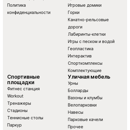
Политика
Игровые домики
конфиденциальности
Горки
Канатно-рельсовые
дороги
Лабиринты-клетки
Игры с песком и водой
Геопластика
Интерактив
Спорткомплексы
Комплектующие
Спортивные
Уличная мебель
площадки
Урны
Фитнес станция
Болларды
Workout
Вазоны и клумбы
Тренажеры
Велопарковки
Стадионы
Навесы
Теннисные столы
Парковые качели
Паркур
Прочее