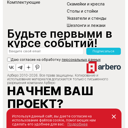
Комплектующие
Скамейки и кресла
Столы и стойки
Указатели и стенды
Шезлонги и лежаки
Будьте первыми в
курсе событий!
Подписаться
Даю согласие на обработку
персональных данных
Арберо 2010-2026. Все права защищены. Копирование и
использование материалов допускается только с письменного
разрешения компании Арберо
НАЧНЕМ ВАШ
ПРОЕКТ?
+7 (495) 147-66-88
Используя данный сайт, вы даете согласие на
использование файлов cookie, помогающих нам
info@arbero.ru
сделать его удобнее для вас.
Подробнее