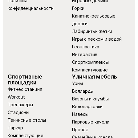
Политика
Игровые домики
конфиденциальности
Горки
Канатно-рельсовые
дороги
Лабиринты-клетки
Игры с песком и водой
Геопластика
Интерактив
Спорткомплексы
Комплектующие
Спортивные
Уличная мебель
площадки
Урны
Фитнес станция
Болларды
Workout
Вазоны и клумбы
Тренажеры
Велопарковки
Стадионы
Навесы
Теннисные столы
Парковые качели
Паркур
Прочее
Комплектующие
Скамейки и кресла