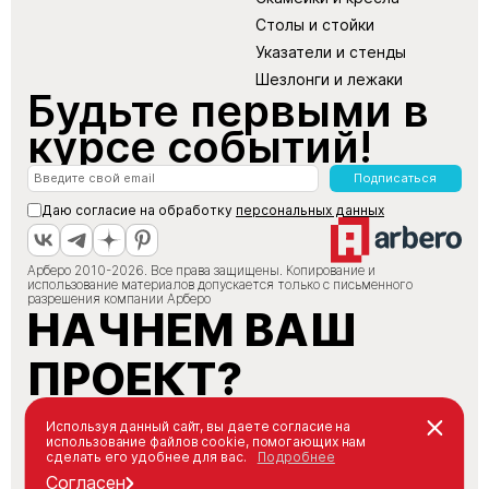
Столы и стойки
Указатели и стенды
Шезлонги и лежаки
Будьте первыми в
курсе событий!
Подписаться
Даю согласие на обработку
персональных данных
Арберо 2010-2026. Все права защищены. Копирование и
использование материалов допускается только с письменного
разрешения компании Арберо
НАЧНЕМ ВАШ
ПРОЕКТ?
+7 (495) 147-66-88
Используя данный сайт, вы даете согласие на
использование файлов cookie, помогающих нам
info@arbero.ru
сделать его удобнее для вас.
Подробнее
Заказать звонок
Согласен