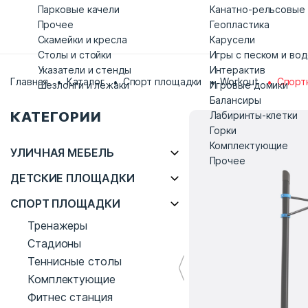
Парковые качели
Канатно-рельсовые
Прочее
Геопластика
Скамейки и кресла
Карусели
Столы и стойки
Игры с песком и во
Указатели и стенды
Интерактив
Главная
Каталог
Спорт площадки
Workout
Спорт
Шезлонги и лежаки
Игровые домики
Балансиры
КАТЕГОРИИ
Лабиринты-клетки
Горки
Комплектующие
УЛИЧНАЯ МЕБЕЛЬ
Прочее
ДЕТСКИЕ ПЛОЩАДКИ
СПОРТ ПЛОЩАДКИ
Тренажеры
Стадионы
Теннисные столы
Комплектующие
Фитнес станция