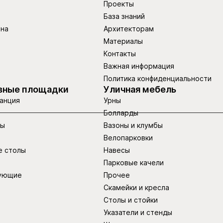
Проекты
База знаний
ина
Архитекторам
Материалы
Контакты
Важная информация
Политика конфиденциальности
вные площадки
Уличная мебель
анция
Урны
Болларды
ры
Вазоны и клумбы
Велопарковки
е столы
Навесы
Парковые качели
ующие
Прочее
Скамейки и кресла
Столы и стойки
Указатели и стенды