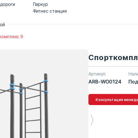
 дороги
Паркур
Фитнес станция
дой
комплекс 9
Спорткомпл
Артикул:
Нал
ARB-WO0124
Под
Консультация 