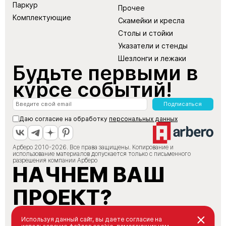
Паркур
Прочее
Комплектующие
Скамейки и кресла
Столы и стойки
Указатели и стенды
Шезлонги и лежаки
Будьте первыми в
курсе событий!
Подписаться
Даю согласие на обработку
персональных данных
Арберо 2010-2026. Все права защищены. Копирование и
использование материалов допускается только с письменного
разрешения компании Арберо
НАЧНЕМ ВАШ
ПРОЕКТ?
+7 (495) 147-66-88
Используя данный сайт, вы даете согласие на