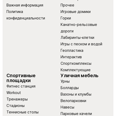
Важная информация
Прочее
Политика
Игровые домики
конфиденциальности
Горки
Канатно-рельсовые
дороги
Лабиринты-клетки
Игры с песком и водой
Геопластика
Интерактив
Спорткомплексы
Комплектующие
Спортивные
Уличная мебель
площадки
Урны
Фитнес станция
Болларды
Workout
Вазоны и клумбы
Тренажеры
Велопарковки
Стадионы
Навесы
Теннисные столы
Парковые качели