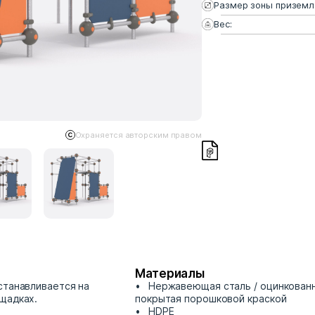
Размер зоны приземл
Вес:
Охраняется авторским правом
Материалы
станавливается на
Нержавеющая сталь / оцинкованн
щадках.
покрытая порошковой краской
HDPE