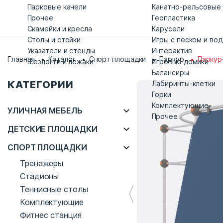
Парковые качели
Канатно-рельсовые
Прочее
Геопластика
Скамейки и кресла
Карусели
Столы и стойки
Игры с песком и во
Указатели и стенды
Интерактив
Главная
Каталог
Спорт площадки
Паркур
Паркур
Шезлонги и лежаки
Игровые домики
Балансиры
КАТЕГОРИИ
Лабиринты-клетки
Горки
Комплектующие
УЛИЧНАЯ МЕБЕЛЬ
Прочее
ДЕТСКИЕ ПЛОЩАДКИ
СПОРТ ПЛОЩАДКИ
Тренажеры
Стадионы
Теннисные столы
Комплектующие
Фитнес станция