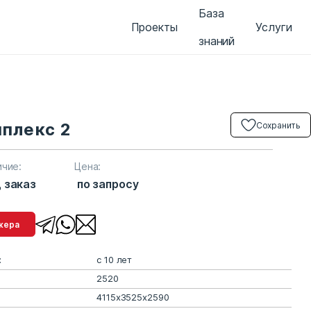
База
Проекты
Услуги
знаний
плекс 2
Сохранить
ичие:
Цена:
 заказ
по запросу
менеджера
:
с 10 лет
2520
4115x3525x2590