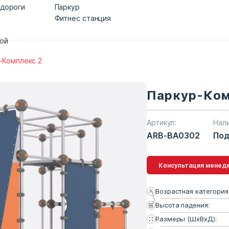
 дороги
Паркур
Фитнес станция
дой
-Комплекс 2
Паркур-Ком
Артикул:
Нал
ARB-BA0302
Под
Консультация 
Возрастная категория
Высота падения:
Размеры (ШхВхД):