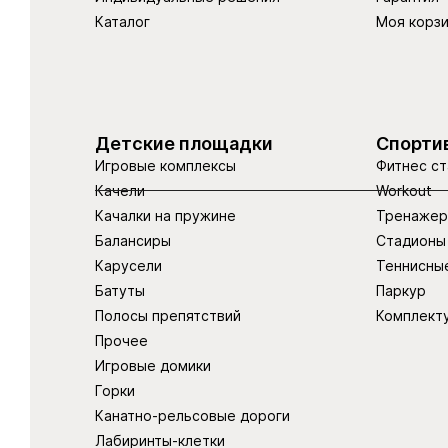
Каталог
Моя корз
Детские площадки
Спорти
Игровые комплексы
Фитнес ст
Качели
Workout
Качалки на пружине
Тренаже
Балансиры
Стадионы
Карусели
Теннисны
Батуты
Паркур
Полосы препятствий
Комплект
Прочее
Игровые домики
Горки
Канатно-рельсовые дороги
Лабиринты-клетки