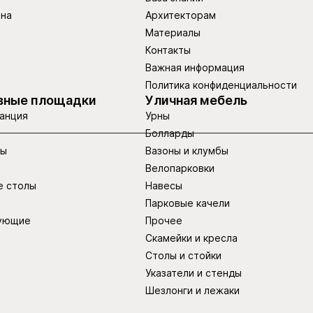
ина
Архитекторам
Материалы
Контакты
Важная информация
Политика конфиденциальности
вные площадки
Уличная мебель
анция
Урны
Болларды
ры
Вазоны и клумбы
Велопарковки
е столы
Навесы
Парковые качели
ующие
Прочее
Скамейки и кресла
Столы и стойки
Указатели и стенды
Шезлонги и лежаки