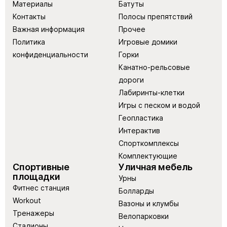
Материалы
Батуты
Контакты
Полосы препятствий
Важная информация
Прочее
Политика
Игровые домики
конфиденциальности
Горки
Канатно-рельсовые
дороги
Лабиринты-клетки
Игры с песком и водой
Геопластика
Интерактив
Спорткомплексы
Комплектующие
Спортивные
Уличная мебель
площадки
Урны
Фитнес станция
Болларды
Workout
Вазоны и клумбы
Тренажеры
Велопарковки
Стадионы