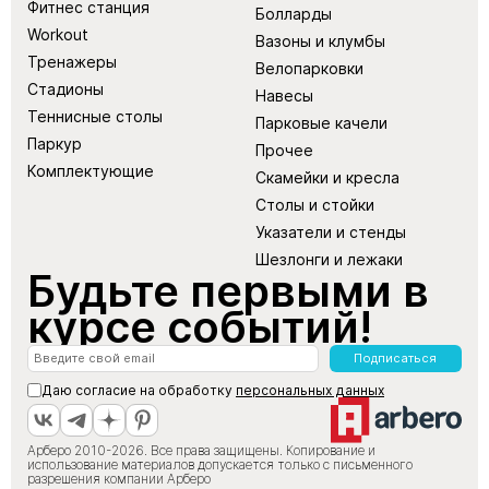
Фитнес станция
Болларды
Workout
Вазоны и клумбы
Тренажеры
Велопарковки
Стадионы
Навесы
Теннисные столы
Парковые качели
Паркур
Прочее
Комплектующие
Скамейки и кресла
Столы и стойки
Указатели и стенды
Шезлонги и лежаки
Будьте первыми в
курсе событий!
Подписаться
Даю согласие на обработку
персональных данных
Арберо 2010-2026. Все права защищены. Копирование и
использование материалов допускается только с письменного
разрешения компании Арберо