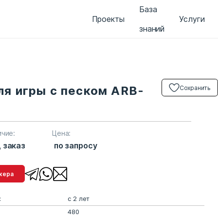
База
Проекты
Услуги
знаний
ля игры с песком ARB-
Сохранить
ичие:
Цена:
 заказ
по запросу
менеджера
:
с 2 лет
480