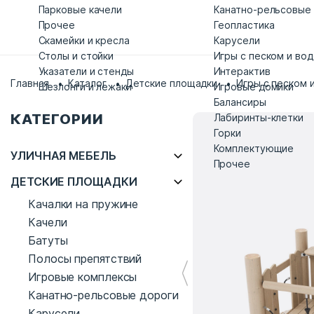
Парковые качели
Канатно-рельсовые
Прочее
Геопластика
Скамейки и кресла
Карусели
Столы и стойки
Игры с песком и во
Указатели и стенды
Интерактив
Главная
Каталог
Детские площадки
Игры с песком 
Шезлонги и лежаки
Игровые домики
Балансиры
КАТЕГОРИИ
Лабиринты-клетки
Горки
Комплектующие
УЛИЧНАЯ МЕБЕЛЬ
Прочее
ДЕТСКИЕ ПЛОЩАДКИ
Качалки на пружине
Качели
Батуты
Полосы препятствий
Игровые комплексы
Канатно-рельсовые дороги
Карусели