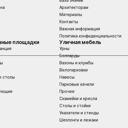
База знаний
ина
Архитекторам
Материалы
Контакты
Важная информация
Политика конфиденциальности
вные площадки
Уличная мебель
анция
Урны
Болларды
ры
Вазоны и клумбы
Велопарковки
е столы
Навесы
Парковые качели
ующие
Прочее
Скамейки и кресла
Столы и стойки
Указатели и стенды
Шезлонги и лежаки