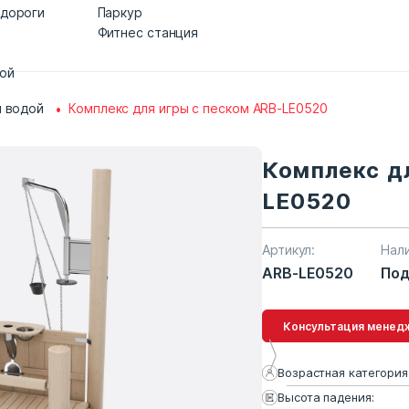
 дороги
Паркур
Фитнес станция
дой
и водой
Комплекс для игры с песком ARB-LE0520
Комплекс д
LE0520
Артикул:
Нал
ARB-LE0520
Под
Консультация 
Возрастная категория
Высота падения: