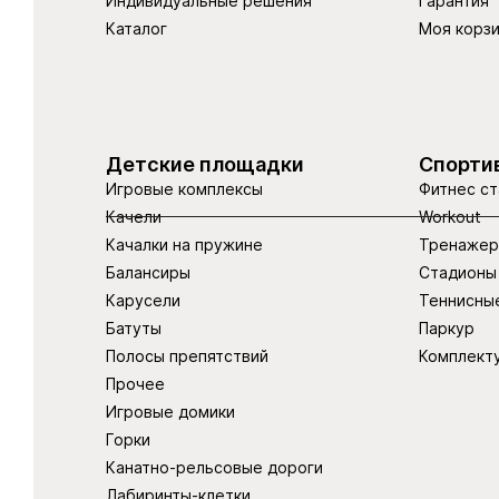
Индивидуальные решения
Гарантия
Каталог
Моя корз
Детские площадки
Спорти
Игровые комплексы
Фитнес ст
Качели
Workout
Качалки на пружине
Тренаже
Балансиры
Стадионы
Карусели
Теннисны
Батуты
Паркур
Полосы препятствий
Комплект
Прочее
Игровые домики
Горки
Канатно-рельсовые дороги
Лабиринты-клетки