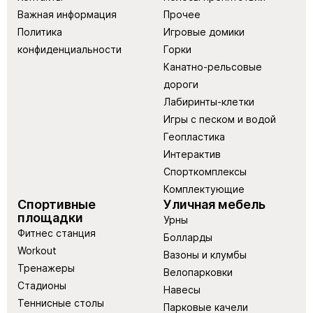
Важная информация
Прочее
Политика
Игровые домики
конфиденциальности
Горки
Канатно-рельсовые
дороги
Лабиринты-клетки
Игры с песком и водой
Геопластика
Интерактив
Спорткомплексы
Комплектующие
Спортивные
Уличная мебель
площадки
Урны
Фитнес станция
Болларды
Workout
Вазоны и клумбы
Тренажеры
Велопарковки
Стадионы
Навесы
Теннисные столы
Парковые качели