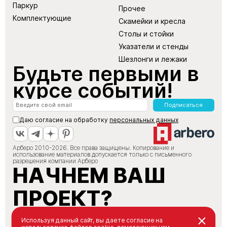
Паркур
Прочее
Комплектующие
Скамейки и кресла
Столы и стойки
Указатели и стенды
Шезлонги и лежаки
Будьте первыми в
курсе событий!
Подписаться
Даю согласие на обработку
персональных данных
Арберо 2010-2026. Все права защищены. Копирование и
использование материалов допускается только с письменного
разрешения компании Арберо
НАЧНЕМ ВАШ
ПРОЕКТ?
+7 (495) 147-66-88
Используя данный сайт, вы даете согласие на