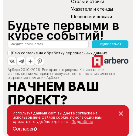
Столы и стойки
Указатели и стенды
Шезлонги и лежаки
Будьте первыми в
курсе событий!
Подписаться
Даю согласие на обработку
персональных данных
Арберо 2010-2026. Все права защищены. Копирование и
использование материалов допускается только с письменного
разрешения компании Арберо
НАЧНЕМ ВАШ
ПРОЕКТ?
+7 (495) 147-66-88
Используя данный сайт, вы даете согласие на
использование файлов cookie, помогающих нам
info@arbero.ru
сделать его удобнее для вас.
Подробнее
Заказать звонок
Согласен