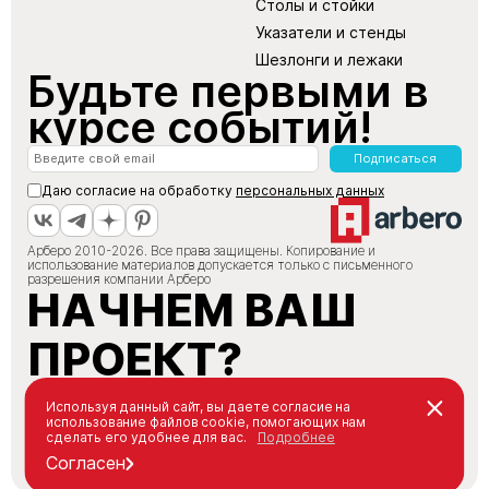
Столы и стойки
Указатели и стенды
Шезлонги и лежаки
Будьте первыми в
курсе событий!
Подписаться
Даю согласие на обработку
персональных данных
Арберо 2010-2026. Все права защищены. Копирование и
использование материалов допускается только с письменного
разрешения компании Арберо
НАЧНЕМ ВАШ
ПРОЕКТ?
+7 (495) 147-66-88
Используя данный сайт, вы даете согласие на
использование файлов cookie, помогающих нам
info@arbero.ru
сделать его удобнее для вас.
Подробнее
Заказать звонок
Согласен