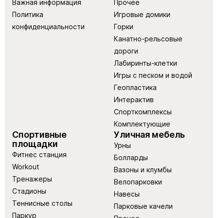
Важная информация
Прочее
Политика
Игровые домики
конфиденциальности
Горки
Канатно-рельсовые
дороги
Лабиринты-клетки
Игры с песком и водой
Геопластика
Интерактив
Спорткомплексы
Комплектующие
Спортивные
Уличная мебель
площадки
Урны
Фитнес станция
Болларды
Workout
Вазоны и клумбы
Тренажеры
Велопарковки
Стадионы
Навесы
Теннисные столы
Парковые качели
Паркур