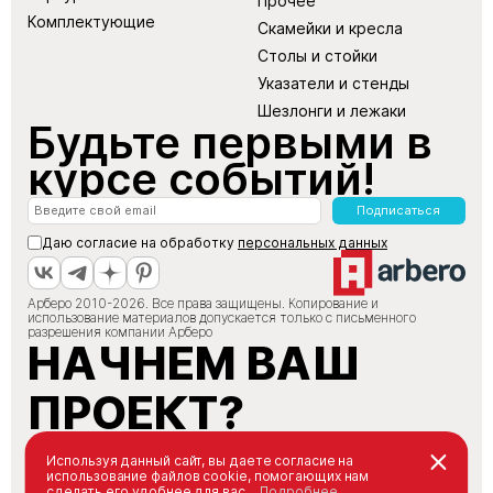
Прочее
Комплектующие
Скамейки и кресла
Столы и стойки
Указатели и стенды
Шезлонги и лежаки
Будьте первыми в
курсе событий!
Подписаться
Даю согласие на обработку
персональных данных
Арберо 2010-2026. Все права защищены. Копирование и
использование материалов допускается только с письменного
разрешения компании Арберо
НАЧНЕМ ВАШ
ПРОЕКТ?
+7 (495) 147-66-88
Используя данный сайт, вы даете согласие на
использование файлов cookie, помогающих нам
info@arbero.ru
сделать его удобнее для вас.
Подробнее