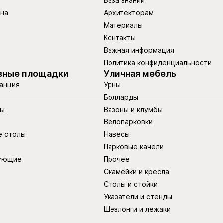
База знаний
ина
Архитекторам
Материалы
Контакты
Важная информация
Политика конфиденциальности
вные площадки
Уличная мебель
анция
Урны
Болларды
ры
Вазоны и клумбы
Велопарковки
е столы
Навесы
Парковые качели
ующие
Прочее
Скамейки и кресла
Столы и стойки
Указатели и стенды
Шезлонги и лежаки