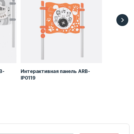
B-
Интерактивная панель ARB-
Металлофо
IP0119