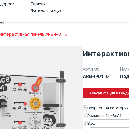
 дороги
Паркур
Фитнес станция
дой
Интерактивная панель ARB-IP0116
Интерактив
Артикул:
Нал
ARB-IP0116
Под
Консультация 
Возрастная категория
Размеры (ШхВхД):
Вес: