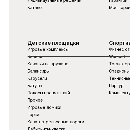
Индивидуальные решения
Гарантия
Каталог
Моя корз
Детские площадки
Спорти
Игровые комплексы
Фитнес ст
Качели
Workout
Качалки на пружине
Тренаже
Балансиры
Стадионы
Карусели
Теннисны
Батуты
Паркур
Полосы препятствий
Комплект
Прочее
Игровые домики
Горки
Канатно-рельсовые дороги
Лабиринты-клетки