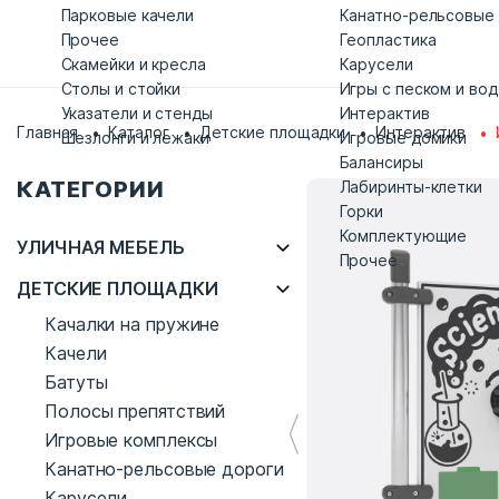
Парковые качели
Канатно-рельсовые
Прочее
Геопластика
Скамейки и кресла
Карусели
Столы и стойки
Игры с песком и во
Указатели и стенды
Интерактив
Главная
Каталог
Детские площадки
Интерактив
Шезлонги и лежаки
Игровые домики
Балансиры
КАТЕГОРИИ
Лабиринты-клетки
Горки
Комплектующие
УЛИЧНАЯ МЕБЕЛЬ
Прочее
ДЕТСКИЕ ПЛОЩАДКИ
Качалки на пружине
Качели
Батуты
Полосы препятствий
Игровые комплексы
Канатно-рельсовые дороги
Карусели