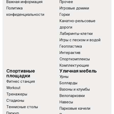
Важная информация
Прочее
Политика
Игровые домики
конфиденциальности
Горки
Канатно-рельсовые
дороги
Лабиринты-клетки
Игры с песком и водой
Геопластика
Интерактив
Спорткомплексы
Комплектующие
Спортивные
Уличная мебель
площадки
Урны
Фитнес станция
Болларды
Workout
Вазоны и клумбы
Тренажеры
Велопарковки
Стадионы
Навесы
Теннисные столы
Парковые качели
Паркур