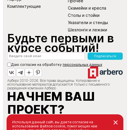
Прочее
Комплектующие
Скамейки и кресла
Столы и стойки
Указатели и стенды
Шезлонги и лежаки
Будьте первыми в
курсе событий!
Подписаться
Даю согласие на обработку
персональных данных
Арберо 2010-2026. Все права защищены. Копирование и
использование материалов допускается только с письменного
разрешения компании Арберо
НАЧНЕМ ВАШ
ПРОЕКТ?
+7 (495) 147-66-88
Используя данный сайт, вы даете согласие на
использование файлов cookie, помогающих нам
info@arbero.ru