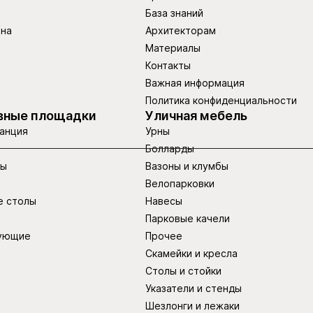
База знаний
ина
Архитекторам
Материалы
Контакты
Важная информация
Политика конфиденциальности
вные площадки
Уличная мебель
анция
Урны
Болларды
ры
Вазоны и клумбы
Велопарковки
е столы
Навесы
Парковые качели
ующие
Прочее
Скамейки и кресла
Столы и стойки
Указатели и стенды
Шезлонги и лежаки