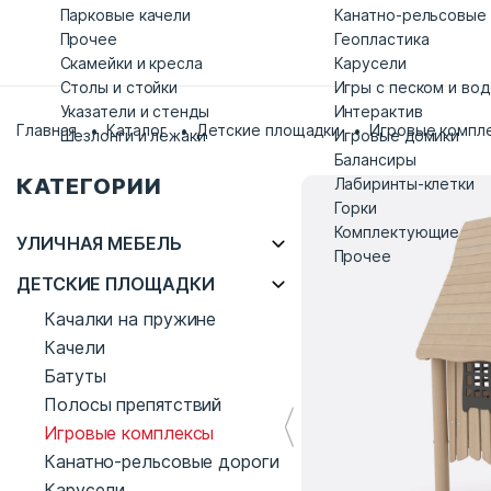
Парковые качели
Канатно-рельсовые
Прочее
Геопластика
Скамейки и кресла
Карусели
Столы и стойки
Игры с песком и во
Указатели и стенды
Интерактив
Главная
Каталог
Детские площадки
Игровые компл
Шезлонги и лежаки
Игровые домики
Балансиры
КАТЕГОРИИ
Лабиринты-клетки
Горки
Комплектующие
УЛИЧНАЯ МЕБЕЛЬ
Прочее
ДЕТСКИЕ ПЛОЩАДКИ
Качалки на пружине
Качели
Батуты
Полосы препятствий
Игровые комплексы
Канатно-рельсовые дороги
Карусели