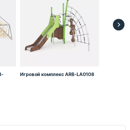
B-
Игровой комплекс ARB-LA0108
Игровой к