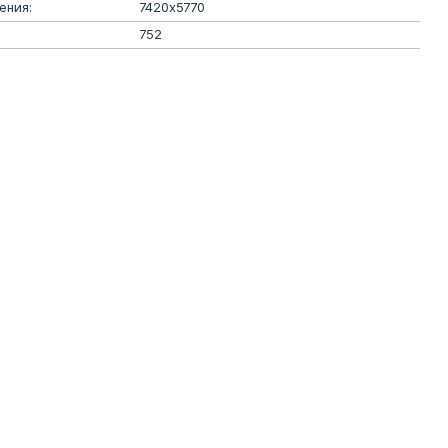
ения:
7420х5770
752