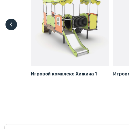
RB-BA0208
Игровой комплекс Хижина 1
Игров