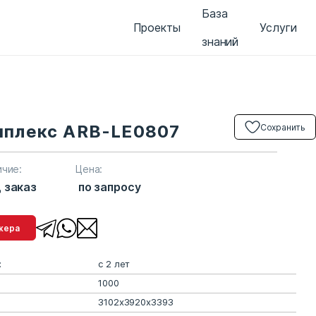
База
Проекты
Услуги
знаний
мплекс ARB-LE0807
Сохранить
ичие:
Цена:
 заказ
по запросу
менеджера
:
с 2 лет
1000
3102х3920х3393