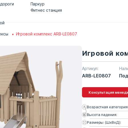
 дороги
Паркур
Фитнес станция
дой
ексы
Игровой комплекс ARB-LE0807
Игровой ко
Артикул:
Нал
ARB-LE0807
Под
Консультация 
Возрастная категория
Высота падения:
Размеры (ШхВхД):