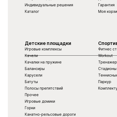
Индивидуальные решения
Гарантия
Каталог
Моя корз
Детские площадки
Спорти
Игровые комплексы
Фитнес ст
Качели
Workout
Качалки на пружине
Тренаже
Балансиры
Стадионы
Карусели
Теннисны
Батуты
Паркур
Полосы препятствий
Комплект
Прочее
Игровые домики
Горки
Канатно-рельсовые дороги