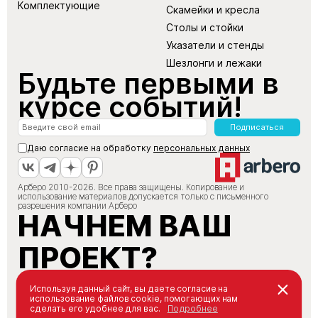
Комплектующие
Скамейки и кресла
Столы и стойки
Указатели и стенды
Шезлонги и лежаки
Будьте первыми в
курсе событий!
Подписаться
Даю согласие на обработку
персональных данных
Арберо 2010-2026. Все права защищены. Копирование и
использование материалов допускается только с письменного
разрешения компании Арберо
НАЧНЕМ ВАШ
ПРОЕКТ?
+7 (495) 147-66-88
Используя данный сайт, вы даете согласие на
использование файлов cookie, помогающих нам
info@arbero.ru
сделать его удобнее для вас.
Подробнее