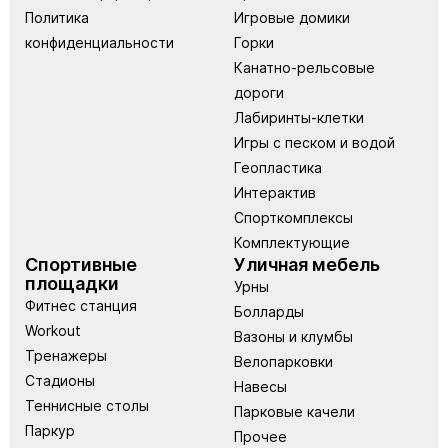
Политика
Игровые домики
конфиденциальности
Горки
Канатно-рельсовые
дороги
Лабиринты-клетки
Игры с песком и водой
Геопластика
Интерактив
Спорткомплексы
Комплектующие
Спортивные
Уличная мебель
площадки
Урны
Фитнес станция
Болларды
Workout
Вазоны и клумбы
Тренажеры
Велопарковки
Стадионы
Навесы
Теннисные столы
Парковые качели
Паркур
Прочее