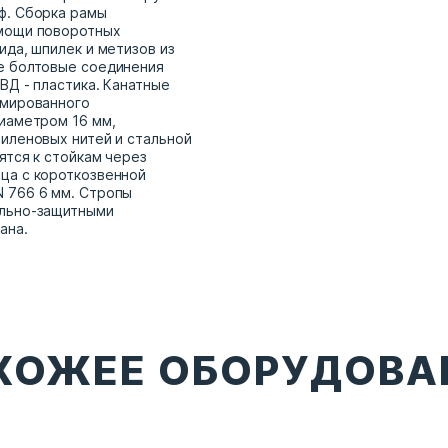
ф. Сборка рамы
мощи поворотных
ида, шпилек и метизов из
е болтовые соединения
ВД - пластика. Канатные
рмированного
иаметром 16 мм,
иленовых нитей и стальной
ятся к стойкам через
ца с короткозвенной
 766 6 мм. Стропы
льно-защитными
ана.
ХОЖЕЕ ОБОРУДОВА