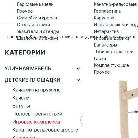
Парковые качели
Канатно-рельсовые
Прочее
Геопластика
Скамейки и кресла
Карусели
Столы и стойки
Игры с песком и во
Указатели и стенды
Интерактив
Главная
Каталог
Детские площадки
Игровые компл
Шезлонги и лежаки
Игровые домики
Балансиры
КАТЕГОРИИ
Лабиринты-клетки
Горки
Комплектующие
УЛИЧНАЯ МЕБЕЛЬ
Прочее
ДЕТСКИЕ ПЛОЩАДКИ
Качалки на пружине
Качели
Батуты
Полосы препятствий
Игровые комплексы
Канатно-рельсовые дороги
Карусели