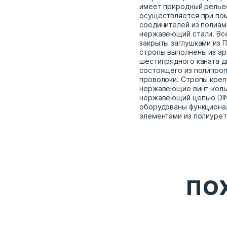
имеет природный релье
осуществляется при по
соединителей из полиам
нержавеющий стали. Вс
закрыты заглушками из П
стропы выполнены из а
шестипрядного каната д
состоящего из полипроп
проволоки. Стропы креп
нержавеющие винт-коль
нержавеющий цепью DIN
оборудованы функциона
элементами из полиурет
ПО