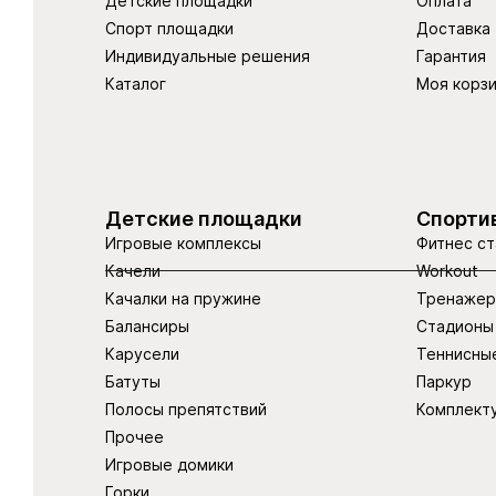
Детские площадки
Оплата
Спорт площадки
Доставка
Индивидуальные решения
Гарантия
Каталог
Моя корз
Детские площадки
Спорти
Игровые комплексы
Фитнес ст
Качели
Workout
Качалки на пружине
Тренаже
Балансиры
Стадионы
Карусели
Теннисны
Батуты
Паркур
Полосы препятствий
Комплект
Прочее
Игровые домики
Горки