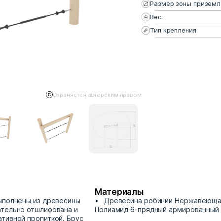
Размер зоны приземл
Вес:
Тип крепления:
Охраняется авторским правом
Материалы
ыполнены из древесины
Древесина робинии Нержавеюща
ательно отшлифована и
Полиамид 6-прядный армированный 
тивной пропиткой. Брус