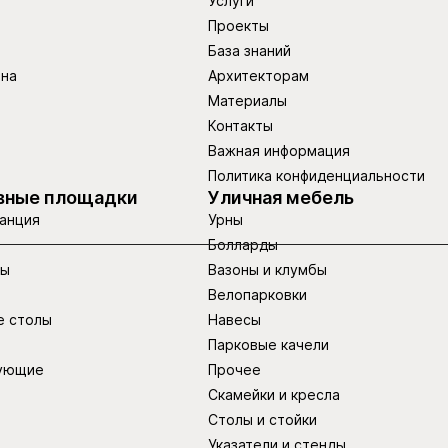
Услуги
Проекты
База знаний
ина
Архитекторам
Материалы
Контакты
Важная информация
Политика конфиденциальности
вные площадки
Уличная мебель
анция
Урны
Болларды
ры
Вазоны и клумбы
Велопарковки
е столы
Навесы
Парковые качели
ующие
Прочее
Скамейки и кресла
Столы и стойки
Указатели и стенды