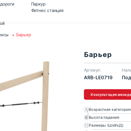
 дороги
Паркур
Фитнес станция
дой
ексы
Барьер
Барьер
Артикул:
Нал
ARB-LE0719
Под
Консультация 
Возрастная категория
Высота падения:
Размеры (ШхВхД):